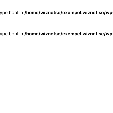
type bool in
/home/wiznetse/exempel.wiznet.se/wp
type bool in
/home/wiznetse/exempel.wiznet.se/wp