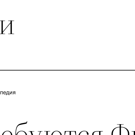
и
ипедия
ребуются 