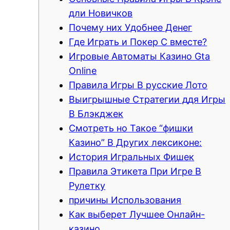
дли Новичков
Почему них Удобнее Денег
Где Играть и Покер С вместе?
Игровые Автоматы Казино Gta
Online
Правила Игры В русские Лото
Выигрышные Стратегии ддя Игры
В Блэкджек
Смотреть но Такое “фишки
Казино” В Других лексиконе:
История Игральных Фишек
Правила Этикета При Игре В
Рулетку
причины Использования
Как выберет Лучшее Онлайн-
казино