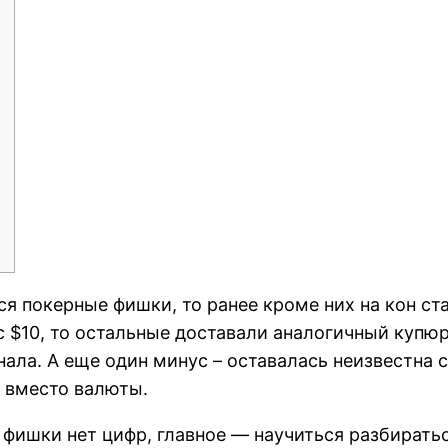
ся покерные фишки, то ранее кроме них на кон ст
с $10, то остальные доставали аналогичный купюр
ла. А еще один минус – оставалась неизвестна с
 вместо валюты.
фишки нет цифр, главное — научиться разбираться