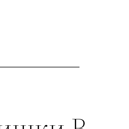
Фишки В