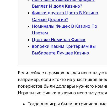
Выплат И доля Казино?
Фишки другого Цвета В Казино
Самые Дорогие?
Номиналы Фишек В Казино По
Цветам
Цвет же Номинал Фишек
вопреки Каким Критериям вы
Выбираете Лучшее Казино
Если сейчас в рамках раздач используют
например, если кто-то из участников вне
покеристов были доллары нужного номина
Игральные фишки а казино используются
Тогда для игры были нетривиальные 