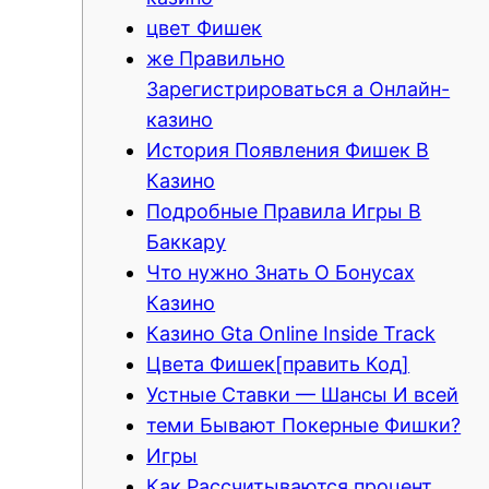
цвет Фишек
же Правильно
Зарегистрироваться а Онлайн-
казино
История Появления Фишек В
Казино
Подробные Правила Игры В
Баккару
Что нужно Знать О Бонусах
Казино
Казино Gta Online Inside Track
Цвета Фишек[править Код]
Устные Ставки — Шансы И всей
теми Бывают Покерные Фишки?
Игры
Как Рассчитываются процент