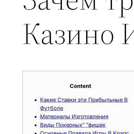
Казино 
Content
Какие Ставки эти Прибыльные В
Футболе
Материалы Изготовления
Виды Покерных” “фишек
Основные Правила Игры В Крэпс