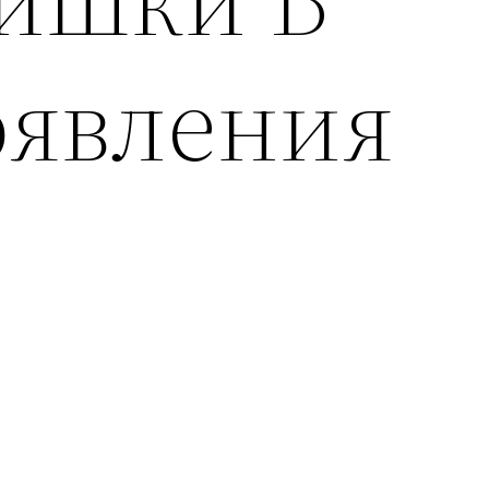
оявления