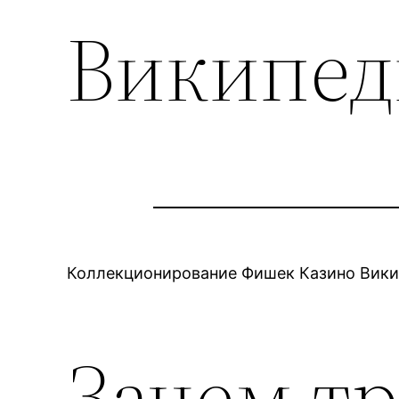
Википед
Коллекционирование Фишек Казино Вик
Зачем т