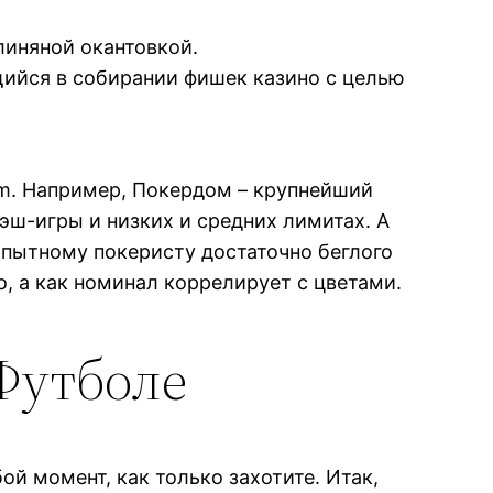
линяной окантовкой.
ийся в собирании фишек казино с целью
.
am. Например, Покердом – крупнейший
эш-игры и низких и средних лимитах. А
пытному покеристу достаточно беглого
но, а как номинал коррелирует с цветами.
Футболе
й момент, как только захотите. Итак,