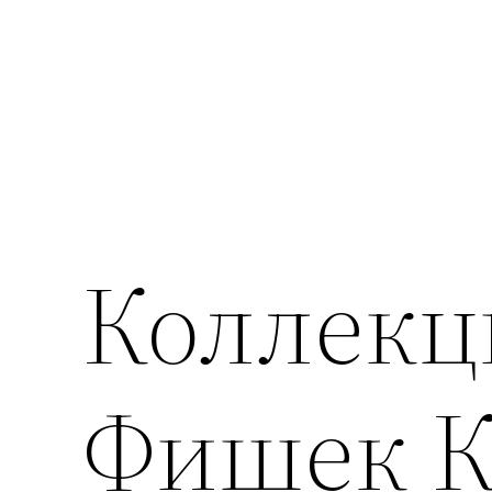
Коллекц
Фишек К