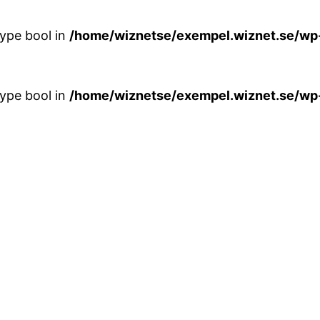
type bool in
/home/wiznetse/exempel.wiznet.se/wp
type bool in
/home/wiznetse/exempel.wiznet.se/wp