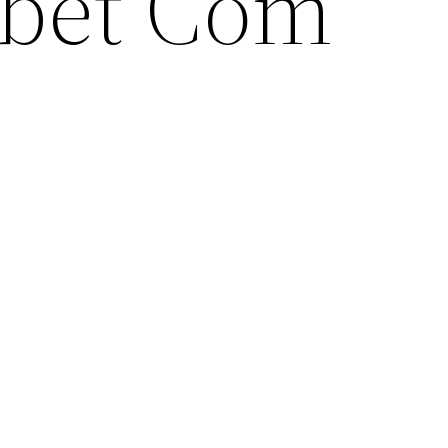
xbet Com