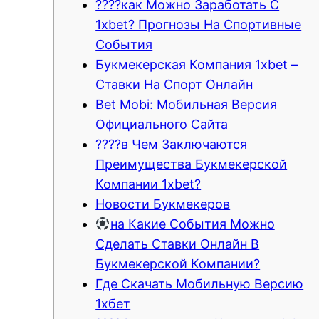
????как Можно Заработать С
1xbet? Прогнозы На Спортивные
События
Букмекерская Компания 1xbet –
Ставки На Спорт Онлайн
Bet Mobi: Мобильная Версия
Официального Сайта
????в Чем Заключаются
Преимущества Букмекерской
Компании 1xbet?
Новости Букмекеров
на Какие События Можно
Сделать Ставки Онлайн В
Букмекерской Компании?
Где Скачать Мобильную Версию
1хбет