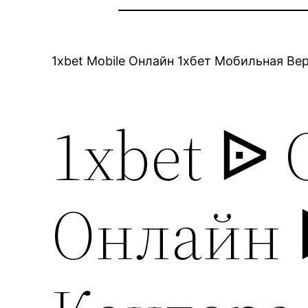
1xbet Mobile Онлайн 1хбет Мобильная Ве
1xbet ᐉ 
Онлайн 