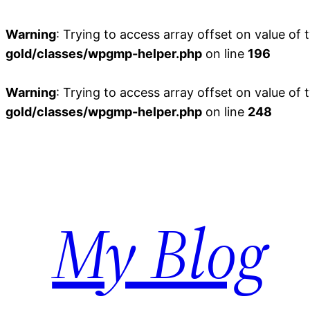
Warning
: Trying to access array offset on value of 
gold/classes/wpgmp-helper.php
on line
196
Warning
: Trying to access array offset on value of 
gold/classes/wpgmp-helper.php
on line
248
Skip
to
content
My Blog