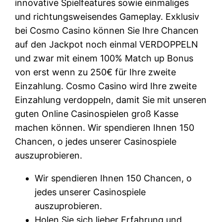
innovative Spielfeatures sowie einmaliges
und richtungsweisendes Gameplay. Exklusiv
bei Cosmo Casino können Sie Ihre Chancen
auf den Jackpot noch einmal VERDOPPELN
und zwar mit einem 100% Match up Bonus
von erst wenn zu 250€ für Ihre zweite
Einzahlung. Cosmo Casino wird Ihre zweite
Einzahlung verdoppeln, damit Sie mit unseren
guten Online Casinospielen groß Kasse
machen können. Wir spendieren Ihnen 150
Chancen, o jedes unserer Casinospiele
auszuprobieren.
Wir spendieren Ihnen 150 Chancen, o
jedes unserer Casinospiele
auszuprobieren.
Holen Sie sich lieber Erfahrung und