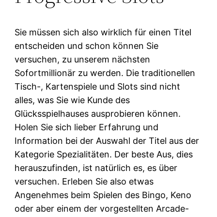
Sie müssen sich also wirklich für einen Titel
entscheiden und schon können Sie
versuchen, zu unserem nächsten
Sofortmillionär zu werden. Die traditionellen
Tisch-, Kartenspiele und Slots sind nicht
alles, was Sie wie Kunde des
Glücksspielhauses ausprobieren können.
Holen Sie sich lieber Erfahrung und
Information bei der Auswahl der Titel aus der
Kategorie Spezialitäten. Der beste Aus, dies
herauszufinden, ist natürlich es, es über
versuchen. Erleben Sie also etwas
Angenehmes beim Spielen des Bingo, Keno
oder aber einem der vorgestellten Arcade-