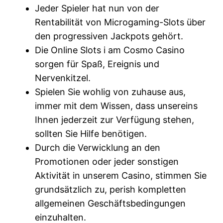
Jeder Spieler hat nun von der
Rentabilität von Microgaming-Slots über
den progressiven Jackpots gehört.
Die Online Slots i am Cosmo Casino
sorgen für Spaß, Ereignis und
Nervenkitzel.
Spielen Sie wohlig von zuhause aus,
immer mit dem Wissen, dass unsereins
Ihnen jederzeit zur Verfügung stehen,
sollten Sie Hilfe benötigen.
Durch die Verwicklung an den
Promotionen oder jeder sonstigen
Aktivität in unserem Casino, stimmen Sie
grundsätzlich zu, perish kompletten
allgemeinen Geschäftsbedingungen
einzuhalten.