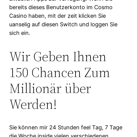
bereits dieses Benutzerkonto im Cosmo
Casino haben, mit der zeit klicken Sie
uanselig auf diesen Switch und loggen Sie
sich ein.
Wir Geben Ihnen
150 Chancen Zum
Millionär über
Werden!
Sie können mir 24 Stunden feel Tag, 7 Tage
die Woche inside vielen verschiedenen