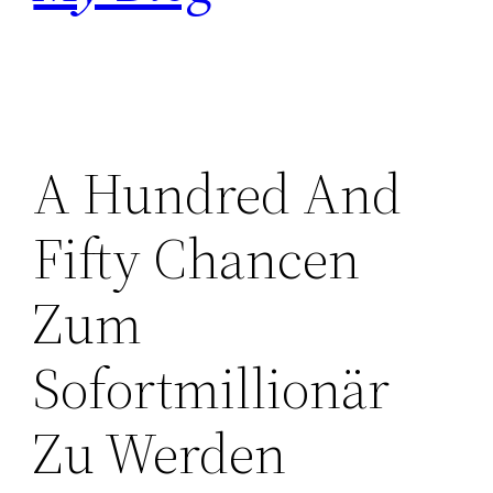
A Hundred And
Fifty Chancen
Zum
Sofortmillionär
Zu Werden