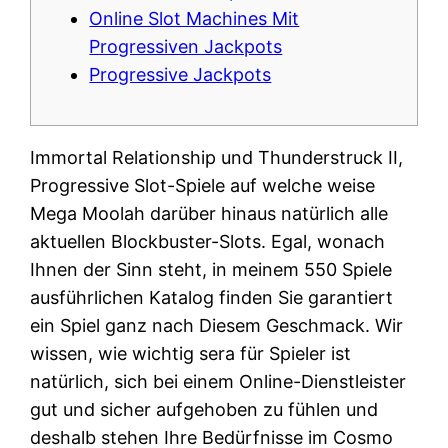
Online Slot Machines Mit
Progressiven Jackpots
Progressive Jackpots
Immortal Relationship und Thunderstruck II,
Progressive Slot-Spiele auf welche weise
Mega Moolah darüber hinaus natürlich alle
aktuellen Blockbuster-Slots. Egal, wonach
Ihnen der Sinn steht, in meinem 550 Spiele
ausführlichen Katalog finden Sie garantiert
ein Spiel ganz nach Diesem Geschmack. Wir
wissen, wie wichtig sera für Spieler ist
natürlich, sich bei einem Online-Dienstleister
gut und sicher aufgehoben zu fühlen und
deshalb stehen Ihre Bedürfnisse im Cosmo