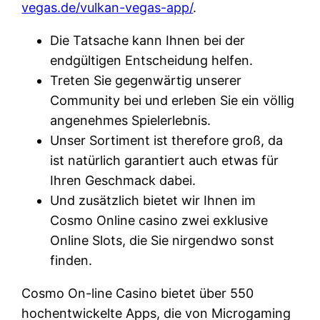
vegas.de/vulkan-vegas-app/
.
Die Tatsache kann Ihnen bei der
endgültigen Entscheidung helfen.
Treten Sie gegenwärtig unserer
Community bei und erleben Sie ein völlig
angenehmes Spielerlebnis.
Unser Sortiment ist therefore groß, da
ist natürlich garantiert auch etwas für
Ihren Geschmack dabei.
Und zusätzlich bietet wir Ihnen im
Cosmo Online casino zwei exklusive
Online Slots, die Sie nirgendwo sonst
finden.
Cosmo On-line Casino bietet über 550
hochentwickelte Apps, die von Microgaming