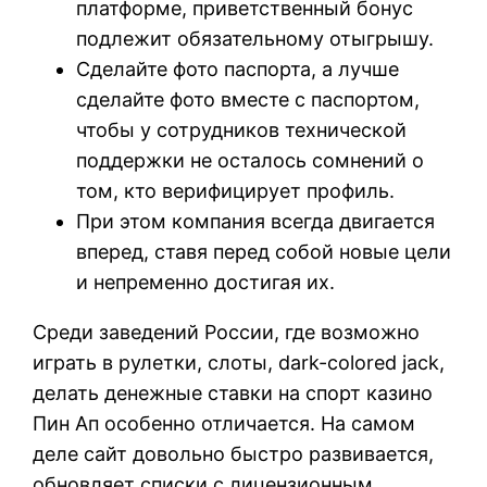
платформе, приветственный бонус
подлежит обязательному отыгрышу.
Сделайте фото паспорта, а лучше
сделайте фото вместе с паспортом,
чтобы у сотрудников технической
поддержки не осталось сомнений о
том, кто верифицирует профиль.
При этом компания всегда двигается
вперед, ставя перед собой новые цели
и непременно достигая их.
Среди заведений России, где возможно
играть в рулетки, слоты, dark-colored jack,
делать денежные ставки на спорт казино
Пин Ап особенно отличается. На самом
деле сайт довольно быстро развивается,
обновляет списки с лицензионным