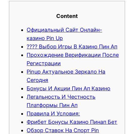
Content
Официальный Сайт Онлайн-
казино Pin Up
????️ Выбор Игры В Казино Пин Ап
Прохождение Верификации После
Регистрации
Pinup Актуальное Зеркало На
Сегодня
Бонусы И Акции Пин Ап Казино
Легальность И Честность
Платформы Пин Ап
Правила И Условия:
Фрибет Бонусы Казино Пинап Бет
Обзор Ставок На Спорт Pin