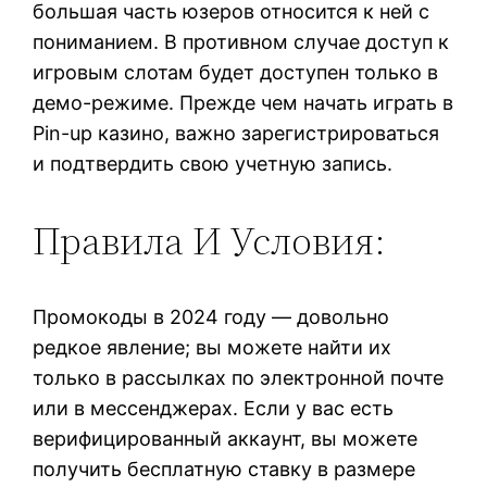
большая часть юзеров относится к ней с
пониманием. В противном случае доступ к
игровым слотам будет доступен только в
демо-режиме. Прежде чем начать играть в
Pin-up казино, важно зарегистрироваться
и подтвердить свою учетную запись.
Правила И Условия:
Промокоды в 2024 году — довольно
редкое явление; вы можете найти их
только в рассылках по электронной почте
или в мессенджерах. Если у вас есть
верифицированный аккаунт, вы можете
получить бесплатную ставку в размере