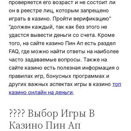
проверяется его возраст и не состоит ли
он в реестре лиц, которым запрещено
играть в казино. Пройти верификацию”
“должен каждый, так как без этого не
удастся вывести деньги со счета. Кроме
того, на сайте казино Пин Ап есть раздел
FAQ, где можно найти ответы на наиболее
часто задаваемые вопросы. Также на
сайте казино есть полезная информация о
правилах игр, бонусных программах и
других важных аспектах игры в казино
топ
казино онлайн на деньги
.
????️ Выбор Игры В
Казино Пин Ап