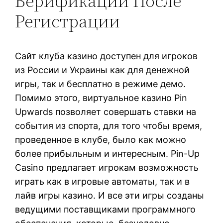
Верификации После
Регистрации
Сайт клуба казино доступен для игроков
из России и Украины как для денежной
игры, так и бесплатно в режиме демо.
Помимо этого, виртуальное казино Pin
Upwards позволяет совершать ставки на
события из спорта, для того чтобы время,
проведенное в клубе, было как можно
более прибыльным и интересным. Pin-Up
Casino предлагает игрокам возможность
играть как в игровые автоматы, так и в
лайв игры казино. И все эти игры созданы
ведущими поставщиками программного