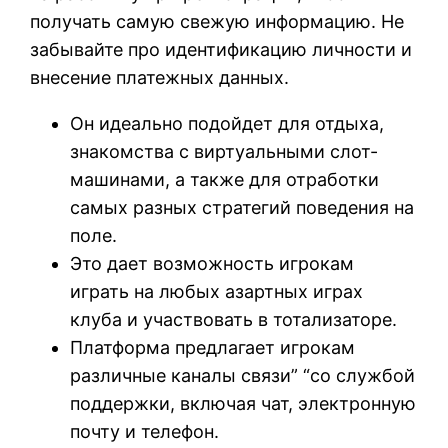
получать самую свежую информацию. Не
забывайте про идентификацию личности и
внесение платежных данных.
Он идеально подойдет для отдыха,
знакомства с виртуальными слот-
машинами, а также для отработки
самых разных стратегий поведения на
поле.
Это дает возможность игрокам
играть на любых азартных играх
клуба и участвовать в тотализаторе.
Платформа предлагает игрокам
различные каналы связи” “со службой
поддержки, включая чат, электронную
почту и телефон.