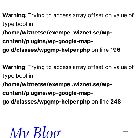
Warning
: Trying to access array offset on value of
type bool in
/home/wiznetse/exempel.wiznet.se/wp-
content/plugins/wp-google-map-
gold/classes/wpgmp-helper.php
on line
196
Warning
: Trying to access array offset on value of
type bool in
/home/wiznetse/exempel.wiznet.se/wp-
content/plugins/wp-google-map-
gold/classes/wpgmp-helper.php
on line
248
Skip
to
My Blog
content