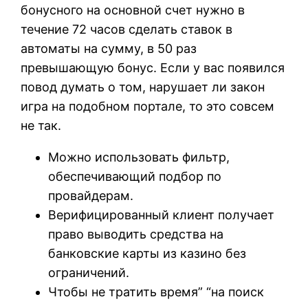
бонусного на основной счет нужно в
течение 72 часов сделать ставок в
автоматы на сумму, в 50 раз
превышающую бонус. Если у вас появился
повод думать о том, нарушает ли закон
игра на подобном портале, то это совсем
не так.
Можно использовать фильтр,
обеспечивающий подбор по
провайдерам.
Верифицированный клиент получает
право выводить средства на
банковские карты из казино без
ограничений.
Чтобы не тратить время” “на поиск