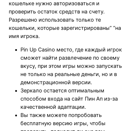
кошельке нужно авторизоваться и
проверить остаток средств на счету.
Разрешено использовать только те
кошельки, которые зарегистрированы” “на
имя игрока.
Pin Up Casino место, где каждый игрок
сможет найти развлечение по своему
вкусу, при этом игры можно запускать
не только на реальные деньги, но и в
демонстрационной версии.
Зеркало остается оптимальным
способом входа на сайт Пин Ап из-за
качественной адаптации.
Вы также можете попробовать
бесплатную версию игры, чтобы