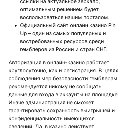
ссылки на актуальное зеркало,
оптимальным решением будет
воспользоваться нашим порталом.
Официальный сайт онлайн казино Pin
Up – один из самых популярных и
востребованных ресурсов среди
гемблеров из России и стран СНГ.
Авторизация в онлайн-казино работает
круглосуточно, как и регистрация. В целях
соблюдения мер безопасности гемблерам
рекомендуется никому не сообщать
данные для входа в аккаунты на площадке.
Иначе администрация не сможет
гарантировать сохранность выигрышей и
конфиденциальность имеющихся
сведений. Да, в казино действует