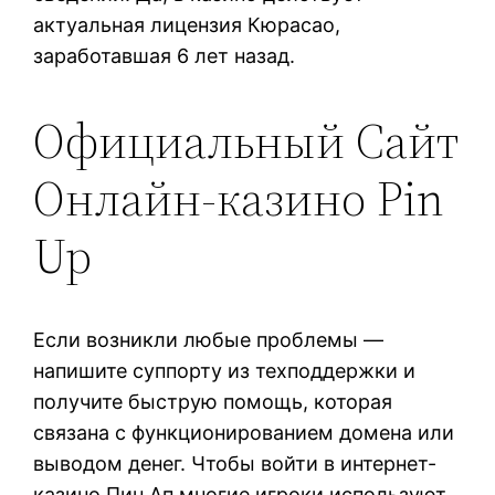
актуальная лицензия Кюрасао,
заработавшая 6 лет назад.
Официальный Сайт
Онлайн-казино Pin
Up
Если возникли любые проблемы —
напишите суппорту из техподдержки и
получите быструю помощь, которая
связана с функционированием домена или
выводом денег. Чтобы войти в интернет-
казино Пин Ап многие игроки используют