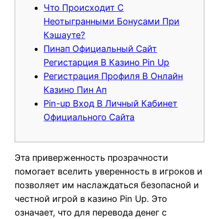
Что Происходит С
Неотыгранными Бонусами При
Кэшауте?
Пинап Официальный Сайт
Регистарция В Казино Pin Up
Регистрация Профиля В Онлайн
Казино Пин Ап
Pin-up Вход В Личный Кабинет
Официального Сайта
Эта приверженность прозрачности
помогает вселить уверенность в игроков и
позволяет им наслаждаться безопасной и
честной игрой в казино Pin Up. Это
означает, что для перевода денег с