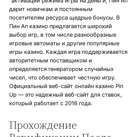
“активации режима игры на деньги, Пин Ап
дарит новичкам и постоянным
посетителям ресурса щедрые бонусы. В
Пин Ап казино предлагается широкий
выбор игр, в том числе разнообразные
игровые автоматы и другие популярные
игры казино. Каждая игра поддерживается
авторитетным поставщиком и
определяется генератором случайных
чисел, что обеспечивает честную игру.
Официальный веб-сайт онлайн казино Pin
Up — это надежный веб-сайт для ставок,
который работает с 2016 года.
Прохождение