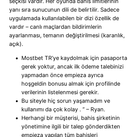
seçkisi vardır. Her oyunda bahis limitlerinin
yanı sıra sunucunun dili de belirtilir. Sadece
uygulamada kullanılabilen bir dizi özellik de
vardır – canlı maçlardan bildirimlerin
ayarlanması, temanın değiştirilmesi (karanlık,
açık).
Mostbet TR’ye kaydolmak için pasaporta
gerek yoktur, ancak ilk ödeme talebinizi
yapmadan önce empieza ayrıca
hoşgeldin bonusu almak için profilinde
verilerinin listelenmesi gerekir.
Bu siteyle hiç sorun yaşamadım ve
kullanımı da çok kolay . ” – Ryan.
Herhangi bir müşterisi, bahis şirketinin
yönetimine ilgili bir talep gönderdikten
empieza yapılan tüm bahisleri