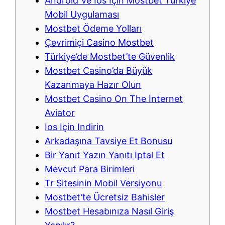
Android Ve Ios Için Mostbet Türkiye
Mobil Uygulaması
Mostbet Ödeme Yolları
Çevrimiçi Casino Mostbet
Türkiye’de Mostbet’te Güvenlik
Mostbet Casino’da Büyük
Kazanmaya Hazır Olun
Mostbet Casino On The Internet
Aviator
Ios Için Indirin
Arkadaşına Tavsiye Et Bonusu
Bir Yanıt Yazın Yanıtı Iptal Et
Mevcut Para Birimleri
Tr Sitesinin Mobil Versiyonu
Mostbet’te Ücretsiz Bahisler
Mostbet Hesabınıza Nasıl Giriş