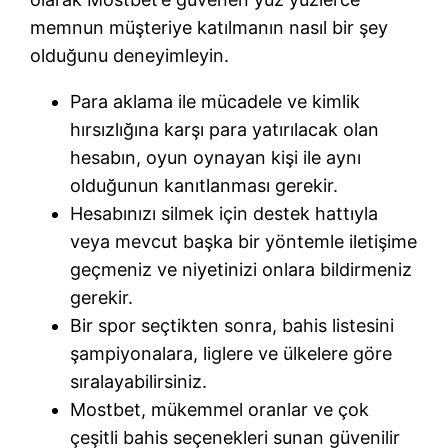
memnun müşteriye katılmanın nasıl bir şey
olduğunu deneyimleyin.
Para aklama ile mücadele ve kimlik
hırsızlığına karşı para yatırılacak olan
hesabın, oyun oynayan kişi ile aynı
olduğunun kanıtlanması gerekir.
Hesabınızı silmek için destek hattıyla
veya mevcut başka bir yöntemle iletişime
geçmeniz ve niyetinizi onlara bildirmeniz
gerekir.
Bir spor seçtikten sonra, bahis listesini
şampiyonalara, liglere ve ülkelere göre
sıralayabilirsiniz.
Mostbet, mükemmel oranlar ve çok
çeşitli bahis seçenekleri sunan güvenilir