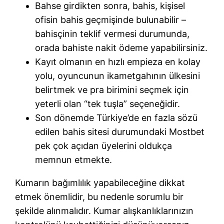
Bahse girdikten sonra, bahis, kişisel
ofisin bahis geçmişinde bulunabilir –
bahisçinin teklif vermesi durumunda,
orada bahiste nakit ödeme yapabilirsiniz.
Kayıt olmanın en hızlı empieza en kolay
yolu, oyuncunun ikametgahının ülkesini
belirtmek ve pra birimini seçmek için
yeterli olan “tek tuşla” seçeneğidir.
Son dönemde Türkiye’de en fazla sözü
edilen bahis sitesi durumundaki Mostbet
pek çok açıdan üyelerini oldukça
memnun etmekte.
Kumarın bağımlılık yapabileceğine dikkat
etmek önemlidir, bu nedenle sorumlu bir
şekilde alınmalıdır. Kumar alışkanlıklarınızın