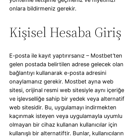
onlara bildirmeniz gerekir.
Kişisel Hesaba Giriş
E-posta ile kayıt yaptırırsanız – Mostbet’ten
gelen postada belirtilen adrese gelecek olan
bağlantıyı kullanarak e-posta adresini
onaylamanız gerekir. Mostbet ayna web
sitesi, orijinal resmi web sitesiyle aynı içeriğe
ve işlevselliğe sahip bir yedek veya alternatif
web sitesidir. Bu, uygulamayı indirmekten
kaçınmak isteyen veya uygulamayla uyumlu
olmayan bir cihaz kullanan kullanıcılar için
kullanışlı bir alternatiftir. Bunlar, kullanıcıların