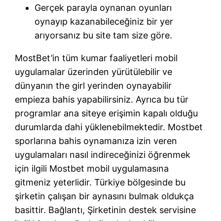
Gerçek parayla oynanan oyunları
oynayıp kazanabileceğiniz bir yer
arıyorsanız bu site tam size göre.
MostBet’in tüm kumar faaliyetleri mobil
uygulamalar üzerinden yürütülebilir ve
dünyanın the girl yerinden oynayabilir
empieza bahis yapabilirsiniz. Ayrıca bu tür
programlar ana siteye erişimin kapalı olduğu
durumlarda dahi yüklenebilmektedir. Mostbet
sporlarına bahis oynamanıza izin veren
uygulamaları nasıl indireceğinizi öğrenmek
için ilgili Mostbet mobil uygulamasına
gitmeniz yeterlidir. Türkiye bölgesinde bu
şirketin çalışan bir aynasını bulmak oldukça
basittir. Bağlantı, Şirketinin destek servisine