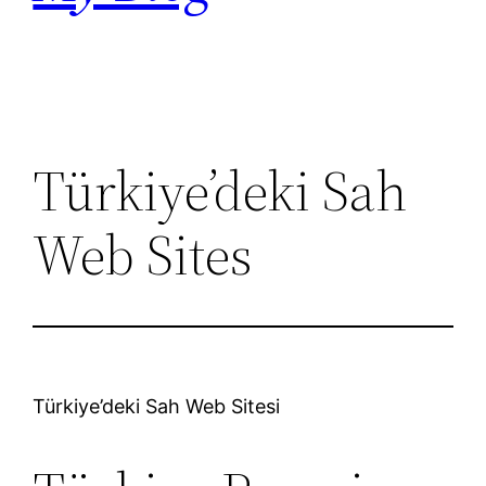
Türkiye’deki Sah
Web Sites
Türkiye’deki Sah Web Sitesi