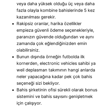
veya daha yüksek olduğu üç veya daha
fazla olayla kombine bahislerinde 5 kez
kazanılması gerekir.
Rakipsiz oranlar, harika özellikler
empieza güvenli ödeme seçenekleriyle,
paranızın güvende olduğundan ve aynı
zamanda çok eğlendiğinizden emin
olabilirsiniz.
Bunun dışında örneğin futbolda ilk
kornerden, electronic vehicles sahibi ya
weil deplasman takımının hangi anlarda
neler yapacağına kadar pek çok bahis
seçeneği sizi bekliyor.
Bahis şirketinin ofisi sürekli olarak bonus
sistemini ve bahis sayısını genişletmek
için çalışıyor.