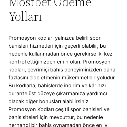
Mostbet Ödeme
Yolları
Promosyon kodları yalnızca belirli spor
bahisleri hizmetleri için geçerli olabilir, bu
nedenle kullanmadan önce gerekirse iki kez
kontrol ettiğinizden emin olun. Promosyon
kodları, çevrimiçi bahis deneyiminizden daha
fazlasını elde etmenin mükemmel bir yoludur.
Bu kodlarla, bahislerde indirim ve kârınızı
durante üst düzeye çıkarmanıza yardımcı
olacak diğer bonusları alabilirsiniz.
Promosyon Kodları çeşitli spor bahisleri ve
bahis siteleri için mevcuttur, bu nedenle
herhangi bir bahis oynamadan önce en iyi