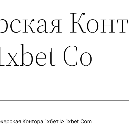
рская Кон
1xbet Co
екерская Контора 1хбет ᐉ 1xbet Com