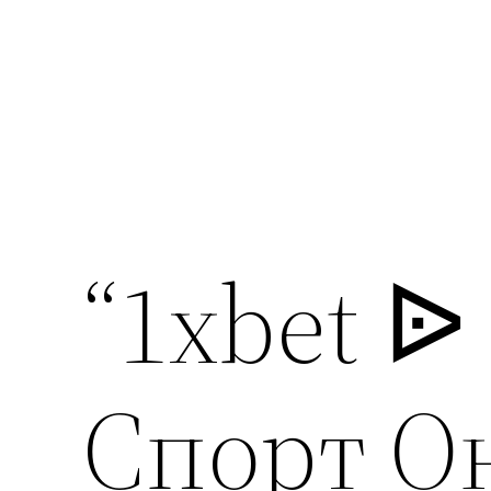
“1xbet ᐉ
Спорт О