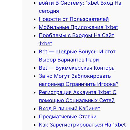
войти В Систему: 1xbet Вход На
сегодня
Новости от Пользователей
Мобильные Приложения 1xbet
Проблемы с Входом На Сайт
1xbet
Bet — Щедрые Бонусы И этот
Выбор Вариантов Пари
Bet — Букмекерская Контора
За но Могут Заблокировать
например Ограничить Игрока?
Регистрация Аккаунта 1xbet С
помощью Социальных Сетей
Вход В личный Кабинет
Предматчевые Ставки
Как Зарегистрироваться На 1xbet