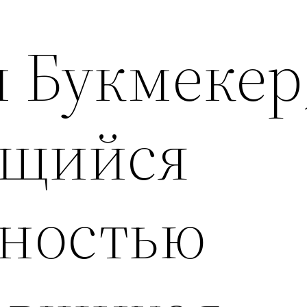
 Букмекер
ющийся
ностью