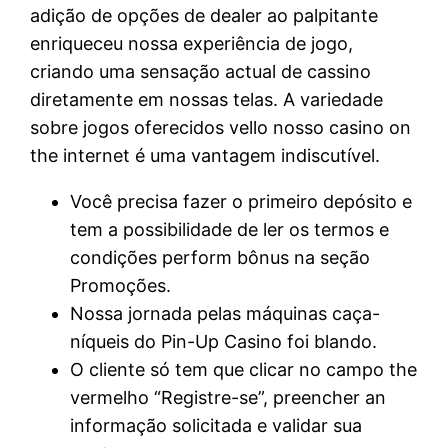
adição de opções de dealer ao palpitante
enriqueceu nossa experiência de jogo,
criando uma sensação actual de cassino
diretamente em nossas telas. A variedade
sobre jogos oferecidos vello nosso casino on
the internet é uma vantagem indiscutível.
Você precisa fazer o primeiro depósito e
tem a possibilidade de ler os termos e
condições perform bônus na seção
Promoções.
Nossa jornada pelas máquinas caça-
níqueis do Pin-Up Casino foi blando.
O cliente só tem que clicar no campo the
vermelho “Registre-se”, preencher an
informação solicitada e validar sua