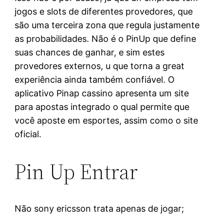
jogos e slots de diferentes provedores, que
são uma terceira zona que regula justamente
as probabilidades. Não é o PinUp que define
suas chances de ganhar, e sim estes
provedores externos, u que torna a great
experiência ainda também confiável. O
aplicativo Pinap cassino apresenta um site
para apostas integrado o qual permite que
você aposte em esportes, assim como o site
oficial.
Pin Up Entrar
Não sony ericsson trata apenas de jogar;