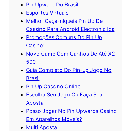
Pin Upward Do Brasil
Esportes Virtuais
Melhor Caça-níqueis Pin Up De
Cassino Para Android Electronic Ios
Promoções Comuns Do Pin Up
Casino:
Novo Game Com Ganhos De Até X2
500
Guia Completo Do Pin-up Jogo No
Brasil
Pin Up Cassino Online
Escolha Seu Jogo Ou Faça Sua
Aposta
Posso Jogar No Pin Upwards Casino
Em Aparelhos Móveis?
Multi Aposta