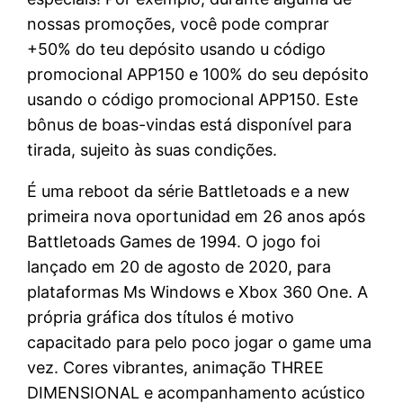
nossas promoções, você pode comprar
+50% do teu depósito usando u código
promocional APP150 e 100% do seu depósito
usando o código promocional APP150. Este
bônus de boas-vindas está disponível para
tirada, sujeito às suas condições.
É uma reboot da série Battletoads e a new
primeira nova oportunidad em 26 anos após
Battletoads Games de 1994. O jogo foi
lançado em 20 de agosto de 2020, para
plataformas Ms Windows e Xbox 360 One. A
própria gráfica dos títulos é motivo
capacitado para pelo poco jogar o game uma
vez. Cores vibrantes, animação THREE
DIMENSIONAL e acompanhamento acústico