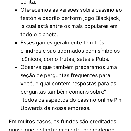
conta.
Oferecemos as versões sobre cassino ao
festón e padrão perform jogo Blackjack,
la cual está entre os mais populares em
todo o planeta.
Esses games geralmente têm três
cilindros e são adornados com símbolos
icônicos, como frutas, setes e Pubs.
Observe que também preparamos uma
seção de perguntas frequentes para
você, o qual contém respostas para as
perguntas também comuns sobre”
“todos os aspectos do cassino online Pin
Upwards da nossa empresa.
Em muitos casos, os fundos são creditados
quase que instantaneamente, dependendo