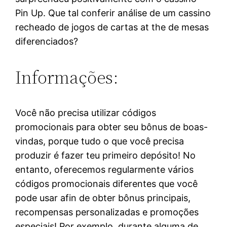
Pin Up. Que tal conferir análise de um cassino
recheado de jogos de cartas at the de mesas
diferenciados?
Informações:
Você não precisa utilizar códigos
promocionais para obter seu bônus de boas-
vindas, porque tudo o que você precisa
produzir é fazer teu primeiro depósito! No
entanto, oferecemos regularmente vários
códigos promocionais diferentes que você
pode usar afin de obter bônus principais,
recompensas personalizadas e promoções
especiais! Por exemplo, durante alguma de