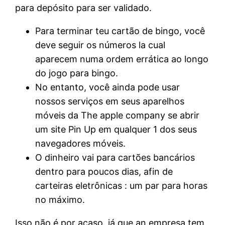
para depósito para ser validado.
Para terminar teu cartão de bingo, você
deve seguir os números la cual
aparecem numa ordem errática ao longo
do jogo para bingo.
No entanto, você ainda pode usar
nossos serviços em seus aparelhos
móveis da The apple company se abrir
um site Pin Up em qualquer 1 dos seus
navegadores móveis.
O dinheiro vai para cartões bancários
dentro para poucos dias, afin de
carteiras eletrônicas : um par para horas
no máximo.
Isso não é por acaso, já que an empresa tem