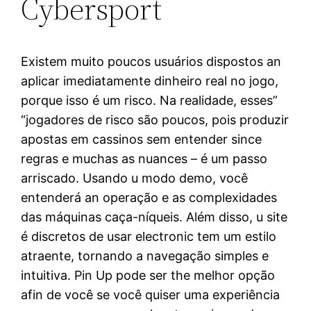
Cybersport
Existem muito poucos usuários dispostos an
aplicar imediatamente dinheiro real no jogo,
porque isso é um risco. Na realidade, esses”
“jogadores de risco são poucos, pois produzir
apostas em cassinos sem entender since
regras e muchas as nuances – é um passo
arriscado. Usando u modo demo, você
entenderá an operação e as complexidades
das máquinas caça-níqueis. Além disso, u site
é discretos de usar electronic tem um estilo
atraente, tornando a navegação simples e
intuitiva. Pin Up pode ser the melhor opção
afin de você se você quiser uma experiência