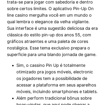
trata-se para jogar com sabedoria e dentro
sobre certos limites. O aplicativo Pin-Up On
line casino mergulha você em um mundo o
qual lembra o elegance da velha vigilante.
Sua interface é uma sugestão deliciosa da era
clássica do estilo pin-up dos anos 55, com
gráficos atraentes e uma paleta de cores
nostálgica. Esse tema exclusivo prepara o
superficie para uma blando jornada de game.
Sim, o cassino Pin Up é totalmente
otimizado pra jogos móveis, electronic
os jogadores tem a possibilidade de
acessar a plataforma em seus aparelhos
móveis, incluindo smartphones e tablets.
Além perform tradicional bônus sobre
boas-vindas, que aqui pode chegar a