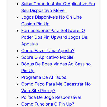
Saiba Como Instalar O Aplicativo Em
Seu Dispositivo Móvel
Jogos Disponíveis No On Line
Casino Pin Up
Fornecedores Para Software: O
Poder Dos Pin Upward Jogos De
Apostas
Como Fazer Uma Aposta?
Sobre O Aplicativo Mobile
Bônus De Boas-vindas Ao Cassino
Pin Up
Programa De Afiliados
Como Faço Para Me Cadastrar No
Web Site Pin-up?
Política De Jogo Responsável
Como Funciona O Pin Up?