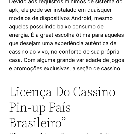
Devido aos requisitos mínimos de sistema do
apk, ele pode ser instalado em quaisquer
modelos de dispositivos Android, mesmo
aqueles possuindo baixo consumo de
energia. É a great escolha ótima para aqueles
que desejam uma experiência autêntica de
cassino ao vivo, no conforto de sua própria
casa. Com alguma grande variedade de jogos
e promoções exclusivas, a seção de cassino.
Licença Do Cassino
Pin-up País
Brasileiro”