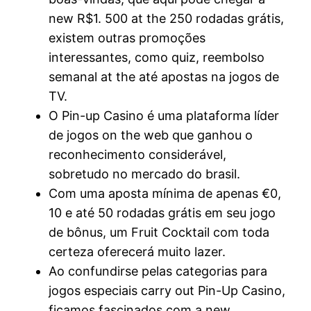
new R$1. 500 at the 250 rodadas grátis,
existem outras promoções
interessantes, como quiz, reembolso
semanal at the até apostas na jogos de
TV.
O Pin-up Casino é uma plataforma líder
de jogos on the web que ganhou o
reconhecimento considerável,
sobretudo no mercado do brasil.
Com uma aposta mínima de apenas €0,
10 e até 50 rodadas grátis em seu jogo
de bônus, um Fruit Cocktail com toda
certeza oferecerá muito lazer.
Ao confundirse pelas categorias para
jogos especiais carry out Pin-Up Casino,
ficamos fascinados com a new