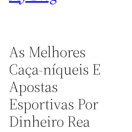
As Melhores
Caça-níqueis E
Apostas
Esportivas Por
Dinheiro Rea