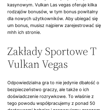
kasynowym. Vulkan Las vegas oferuje kilka
rodzajów bonusów, w tym bonus powitalny
dla nowych użytkowników. Aby ubiegać się
um bonus, musisz najpierw zarejestrować się
mhh ich stronie.
Zakłady Sportowe T
Vulkan Vegas
Odpowiedzialna gra to nie jedynie dbałość o
bezpieczeństwo graczy, ale także o ich
doświadczenie rozrywkowe. To właśnie z
tego powodu współpracujemy z ponad 50