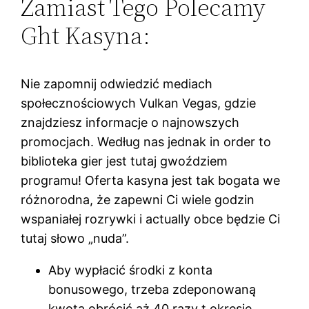
Zamiast Tego Polecamy
Ght Kasyna:
Nie zapomnij odwiedzić mediach
społecznościowych Vulkan Vegas, gdzie
znajdziesz informacje o najnowszych
promocjach. Według nas jednak in order to
biblioteka gier jest tutaj gwoździem
programu! Oferta kasyna jest tak bogata we
różnorodna, że zapewni Ci wiele godzin
wspaniałej rozrywki i actually obce będzie Ci
tutaj słowo „nuda”.
Aby wypłacić środki z konta
bonusowego, trzeba zdeponowaną
kwotą obrócić aż 40 razy t okresie