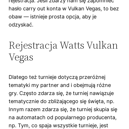
rejestracja. Jeśli zdarzy nam się zapomnieć
hasło carry out konta w Vulkan Vegas, to bez
obaw — istnieje prosta opcja, aby je
odzyskać.
Rejestracja Watts Vulkan
Vegas
Dlatego też turnieje dotyczą przeróżnej
tematyki my partner and i obejmują różne
gry. Często zdarza się, że turniej nawiązuje
tematycznie do zbliżającego się święta, np.
Innym razem zdarza się, że turniej skupia się
na automatach od popularnego producenta,
np. Tym, co spaja wszystkie turnieje, jest