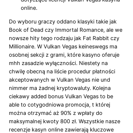
online.
Do wyboru graczy oddano klasyki takie jak
Book of Dead czy Immortal Romance, ale we
nowsze hity tego rodzaju jak Fat Rabbit czy
Millionaire. W Vulkan Vegas keineswegs ma
osobnej sekcji z grami, które kasyno oferuje
mhh zasadzie wyłączności. Niestety na
chwilę obecną na liście procedur płatności
akceptowanych w Vulkan Vegas nie und
nimmer ma żadnej kryptowaluty. Kolejna
ciekawy added bonus Vulkan Vegas to be
able to cotygodniowa promocja, t której
można otrzymać aż 90% z wpłaty do
maksymalnej kwoty 800 zł. Wszystkie nasze
recenzje kasyn online zawierają kluczowe