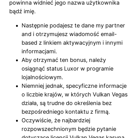
powinna widnieć jego nazwa użytkownika
bądź imię.
Następnie podajesz te dane my partner
and i otrzymujesz wiadomość email-
based z linkiem aktywacyjnym i innymi
informacjami.
Aby otrzymać ten bonus, należy
osiągnąć status Luxor w programie
lojalnościowym.
Niemniej jednak, specyficzne informacje
o liczbie krajów, w których Vulkan Vegas
działa, są trudne do określenia bez
bezpośredniego kontaktu z firmą.
Oczywiście, że najbardziej
rozpowszechnionym będzie pytanie
dotyczące licencji Vulkan Vegas kasyna