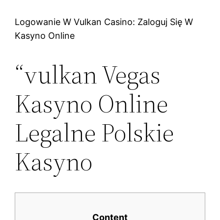
Logowanie W Vulkan Casino: Zaloguj Się W
Kasyno Online
“vulkan Vegas
Kasyno Online ️
Legalne Polskie
Kasyno
Content