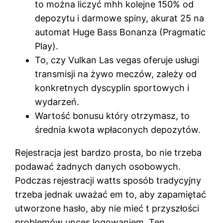
to można liczyć mhh kolejne 150% od
depozytu i darmowe spiny, akurat 25 na
automat Huge Bass Bonanza (Pragmatic
Play).
To, czy Vulkan Las vegas oferuje usługi
transmisji na żywo meczów, zależy od
konkretnych dyscyplin sportowych i
wydarzeń.
Wartość bonusu który otrzymasz, to
średnia kwota wpłaconych depozytów.
Rejestracja jest bardzo prosta, bo nie trzeba
podawać żadnych danych osobowych.
Podczas rejestracji watts sposób tradycyjny
trzeba jednak uważać em to, aby zapamiętać
utworzone hasło, aby nie mieć t przyszłości
problemów unces logowaniem. Ten