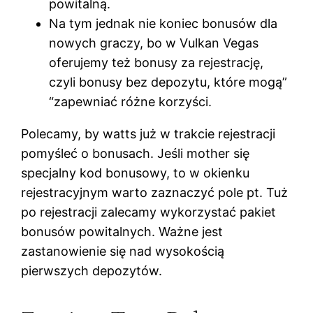
powitalną.
Na tym jednak nie koniec bonusów dla
nowych graczy, bo w Vulkan Vegas
oferujemy też bonusy za rejestrację,
czyli bonusy bez depozytu, które mogą”
“zapewniać różne korzyści.
Polecamy, by watts już w trakcie rejestracji
pomyśleć o bonusach. Jeśli mother się
specjalny kod bonusowy, to w okienku
rejestracyjnym warto zaznaczyć pole pt. Tuż
po rejestracji zalecamy wykorzystać pakiet
bonusów powitalnych. Ważne jest
zastanowienie się nad wysokością
pierwszych depozytów.