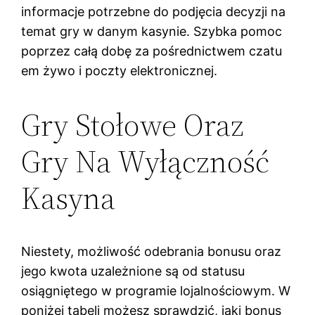
informacje potrzebne do podjęcia decyzji na
temat gry w danym kasynie. Szybka pomoc
poprzez całą dobę za pośrednictwem czatu
em żywo i poczty elektronicznej.
Gry Stołowe Oraz
Gry Na Wyłączność
Kasyna
Niestety, możliwość odebrania bonusu oraz
jego kwota uzależnione są od statusu
osiągniętego w programie lojalnościowym. W
poniżej tabeli możesz sprawdzić, jaki bonus