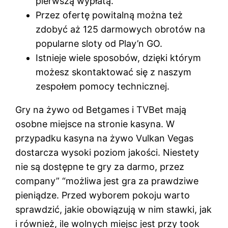
pierwszą wypłatą.
Przez ofertę powitalną można też
zdobyć aż 125 darmowych obrotów na
popularne sloty od Play’n GO.
Istnieje wiele sposobów, dzięki którym
możesz skontaktować się z naszym
zespołem pomocy technicznej.
Gry na żywo od Betgames i TVBet mają
osobne miejsce na stronie kasyna. W
przypadku kasyna na żywo Vulkan Vegas
dostarcza wysoki poziom jakości. Niestety
nie są dostępne te gry za darmo, przez
company” “możliwa jest gra za prawdziwe
pieniądze. Przed wyborem pokoju warto
sprawdzić, jakie obowiązują w nim stawki, jak
i również, ile wolnych miejsc jest przy took