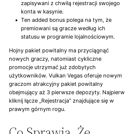
zapisywani z chwilą rejestracji swojego
konta w kasynie.
Ten added bonus polega na tym, że
premiowani są gracze według ich
statusu w programie lojalnościowym.
Hojny pakiet powitalny ma przyciągnąć
nowych graczy, natomiast cykliczne
promocje utrzymać już zdobytych
użytkowników. Vulkan Vegas oferuje nowym
graczom atrakcyjny pakiet powitalny
obejmujący aż 3 pierwsze depozyty. Najpierw
kliknij łącze „Rejestracja” znajdujące się w
prawym górnym rogu.
Co Sprawia, Że