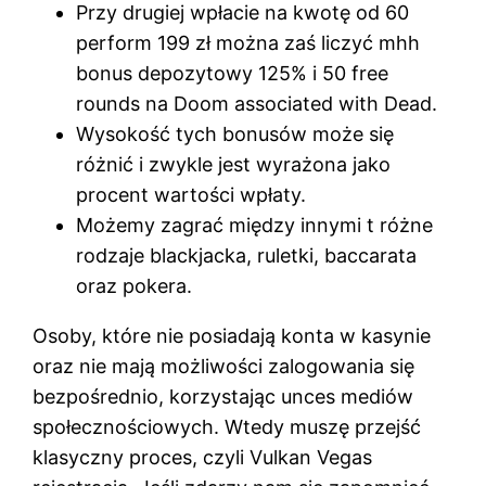
Przy drugiej wpłacie na kwotę od 60
perform 199 zł można zaś liczyć mhh
bonus depozytowy 125% i 50 free
rounds na Doom associated with Dead.
Wysokość tych bonusów może się
różnić i zwykle jest wyrażona jako
procent wartości wpłaty.
Możemy zagrać między innymi t różne
rodzaje blackjacka, ruletki, baccarata
oraz pokera.
Osoby, które nie posiadają konta w kasynie
oraz nie mają możliwości zalogowania się
bezpośrednio, korzystając unces mediów
społecznościowych. Wtedy muszę przejść
klasyczny proces, czyli Vulkan Vegas