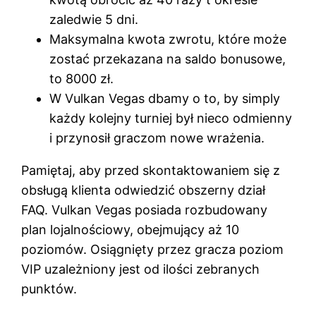
zaledwie 5 dni.
Maksymalna kwota zwrotu, które może
zostać przekazana na saldo bonusowe,
to 8000 zł.
W Vulkan Vegas dbamy o to, by simply
każdy kolejny turniej był nieco odmienny
i przynosił graczom nowe wrażenia.
Pamiętaj, aby przed skontaktowaniem się z
obsługą klienta odwiedzić obszerny dział
FAQ. Vulkan Vegas posiada rozbudowany
plan lojalnościowy, obejmujący aż 10
poziomów. Osiągnięty przez gracza poziom
VIP uzależniony jest od ilości zebranych
punktów.