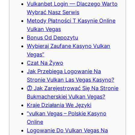
Vulkanbet Login — Dlaczego Warto
Wybrać Nasz Serwis
Metody Płatności T Kasynie Online
Vulkan Vegas
Bonus Od Depozytu
Wybieraj Zaufane Kasyno Vulkan
Vegas”
Czat Na Żywo
Jak Przebiega Logowanie Na
Stronie Vulkan Las Vegas Kasyno?
⓵ Jak Zarejestrować Się Na Stronie
Bukmacherskiej Vulkan Vegas?
Kraje Działania We Języki
“vulkan Vegas – Polskie Kasyno
Online
Logowanie Do Vulkan Vegas Na