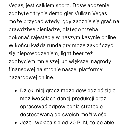
Vegas, jest całkiem sporo. Doświadczenie
zdobyte t trybie demo gier Vulkan Vegas
może przydać wtedy, gdy zacznie się grać na
prawdziwe pieniądze, dlatego trzeba
dokonać rajestację w naszym kasynie online.
W końcu każda runda gry może zakończyć
się niepowodzeniem, light beer też
zdobyciem mniejszej lub większej nagrody
finansowej na stronie naszej platformy
hazardowej online.
Dzięki niej gracz może dowiedzieć się o
możliwościach danej produkcji oraz
opracować odpowiednią strategię
dostosowaną do swoich możliwości.
Jeżeli wpłaca się od 20 PLN, to be able