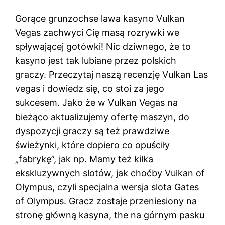
Gorące grunzochse lawa kasyno Vulkan
Vegas zachwyci Cię masą rozrywki we
spływającej gotówki! Nic dziwnego, że to
kasyno jest tak lubiane przez polskich
graczy. Przeczytaj naszą recenzję Vulkan Las
vegas i dowiedz się, co stoi za jego
sukcesem. Jako że w Vulkan Vegas na
bieżąco aktualizujemy ofertę maszyn, do
dyspozycji graczy są też prawdziwe
świeżynki, które dopiero co opuściły
„fabrykę”, jak np. Mamy też kilka
ekskluzywnych slotów, jak choćby Vulkan of
Olympus, czyli specjalna wersja slota Gates
of Olympus. Gracz zostaje przeniesiony na
stronę główną kasyna, the na górnym pasku