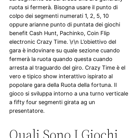
ruota si fermerà. Bisogna usare il punto di
colpo dei segmenti numerati 1, 2, 5, 10
oppure arianne punto di puntata dei giochi
benefit Cash Hunt, Pachinko, Coin Flip
electronic Crazy Time. \r\n L’obiettivo del
gara è indovinare su quale sezione cuando
fermerà la ruota quando questa cuando
arresta al traguardo del giro. Crazy Time è el
vero e tipico show interattivo ispirato al
popolare gara della Ruota della fortuna. Il
gioco si sviluppa intorno a una turno verticale
a fifty four segmenti girata ag un
presentatore.
Quali Sono I Giochi