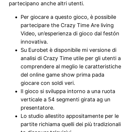
partecipano anche altri utenti.
Per giocare a questo gioco, è possibile
partecipare the Crazy Time Are living
Video, un’esperienza di gioco dal festón
innovativa.
Su Eurobet è disponibile mi versione di
analisi di Crazy Time utile per gli utenti a
comprendere al meglio le caratteristiche
del online game show prima pada
giocare con soldi veri.
Il gioco si sviluppa intorno a una ruota
verticale a 54 segmenti girata ag un
presentatore.
Lo studio allestito appositamente per le
partite richiama quelli dei più tradizionali