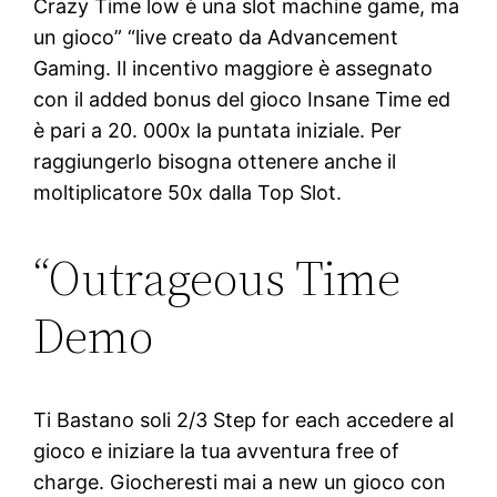
Crazy Time low è una slot machine game, ma
un gioco” “live creato da Advancement
Gaming. Il incentivo maggiore è assegnato
con il added bonus del gioco Insane Time ed
è pari a 20. 000x la puntata iniziale. Per
raggiungerlo bisogna ottenere anche il
moltiplicatore 50x dalla Top Slot.
“Outrageous Time
Demo
Ti Bastano soli 2/3 Step for each accedere al
gioco e iniziare la tua avventura free of
charge. Giocheresti mai a new un gioco con