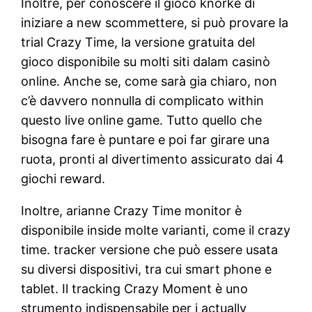
Inoltre, per conoscere il gioco knorke di
iniziare a new scommettere, si può provare la
trial Crazy Time, la versione gratuita del
gioco disponibile su molti siti dalam casinò
online. Anche se, come sarà gia chiaro, non
c’è davvero nonnulla di complicato within
questo live online game. Tutto quello che
bisogna fare è puntare e poi far girare una
ruota, pronti al divertimento assicurato dai 4
giochi reward.
Inoltre, arianne Crazy Time monitor è
disponibile inside molte varianti, come il crazy
time. tracker versione che può essere usata
su diversi dispositivi, tra cui smart phone e
tablet. Il tracking Crazy Moment è uno
strumento indispensabile per i actually