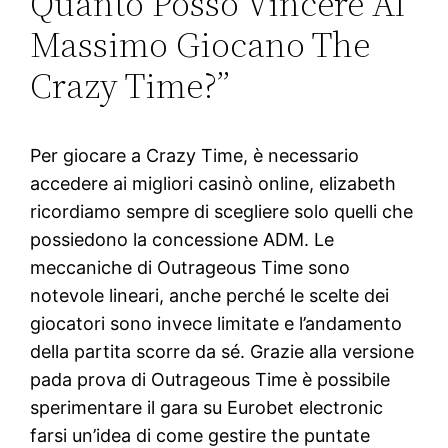
Quanto Posso Vincere Al
Massimo Giocano The
Crazy Time?”
Per giocare a Crazy Time, è necessario
accedere ai migliori casinò online, elizabeth
ricordiamo sempre di scegliere solo quelli che
possiedono la concessione ADM. Le
meccaniche di Outrageous Time sono
notevole lineari, anche perché le scelte dei
giocatori sono invece limitate e l’andamento
della partita scorre da sé. Grazie alla versione
pada prova di Outrageous Time è possibile
sperimentare il gara su Eurobet electronic
farsi un’idea di come gestire the puntate