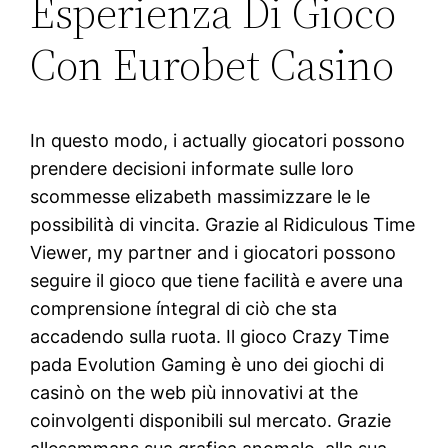
Esperienza Di Gioco
Con Eurobet Casino
In questo modo, i actually giocatori possono
prendere decisioni informate sulle loro
scommesse elizabeth massimizzare le le
possibilità di vincita. Grazie al Ridiculous Time
Viewer, my partner and i giocatori possono
seguire il gioco que tiene facilità e avere una
comprensione íntegral di ciò che sta
accadendo sulla ruota. Il gioco Crazy Time
pada Evolution Gaming è uno dei giochi di
casinò on the web più innovativi at the
coinvolgenti disponibili sul mercato. Grazie