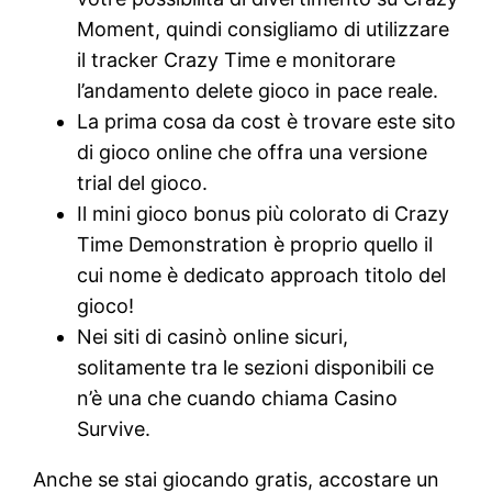
Moment, quindi consigliamo di utilizzare
il tracker Crazy Time e monitorare
l’andamento delete gioco in pace reale.
La prima cosa da cost è trovare este sito
di gioco online che offra una versione
trial del gioco.
Il mini gioco bonus più colorato di Crazy
Time Demonstration è proprio quello il
cui nome è dedicato approach titolo del
gioco!
Nei siti di casinò online sicuri,
solitamente tra le sezioni disponibili ce
n’è una che cuando chiama Casino
Survive.
Anche se stai giocando gratis, accostare un