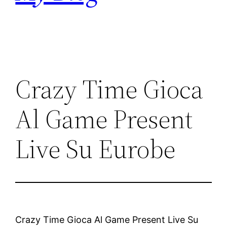
Crazy Time Gioca
Al Game Present
Live Su Eurobe
Crazy Time Gioca Al Game Present Live Su