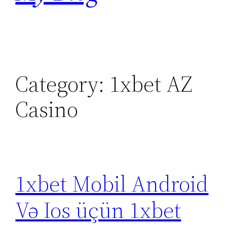
Category:
1xbet AZ
Casino
1xbet Mobil Android
Və Ios üçün 1xbet