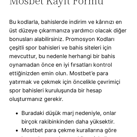
Mosbet Kayıt Formu
Bu kodlarla, bahislerde indirim ve kârınızı en
üst düzeye çıkarmanıza yardımcı olacak diğer
bonusları alabilirsiniz. Promosyon Kodları
çeşitli spor bahisleri ve bahis siteleri için
mevcuttur, bu nedenle herhangi bir bahis
oynamadan önce en iyi fırsatları kontrol
ettiğinizden emin olun. Mostbet’e para
yatırmak ve çekmek için öncelikle çevrimiçi
spor bahisleri kuruluşunda bir hesap
oluşturmanız gerekir.
Buradaki düşük marj nedeniyle, onlar
birçok rakibinkinden daha yüksektir.
Mostbet para çekme kurallarına göre