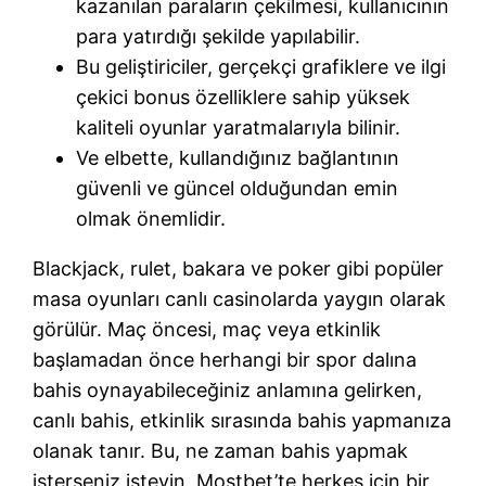
kazanılan paraların çekilmesi, kullanıcının
para yatırdığı şekilde yapılabilir.
Bu geliştiriciler, gerçekçi grafiklere ve ilgi
çekici bonus özelliklere sahip yüksek
kaliteli oyunlar yaratmalarıyla bilinir.
Ve elbette, kullandığınız bağlantının
güvenli ve güncel olduğundan emin
olmak önemlidir.
Blackjack, rulet, bakara ve poker gibi popüler
masa oyunları canlı casinolarda yaygın olarak
görülür. Maç öncesi, maç veya etkinlik
başlamadan önce herhangi bir spor dalına
bahis oynayabileceğiniz anlamına gelirken,
canlı bahis, etkinlik sırasında bahis yapmanıza
olanak tanır. Bu, ne zaman bahis yapmak
isterseniz isteyin, Mostbet’te herkes için bir