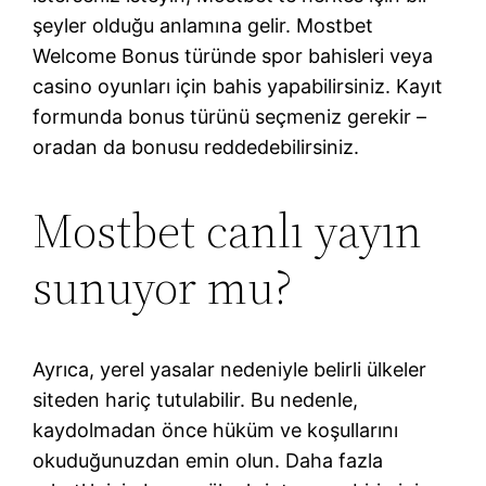
şeyler olduğu anlamına gelir. Mostbet
Welcome Bonus türünde spor bahisleri veya
casino oyunları için bahis yapabilirsiniz. Kayıt
formunda bonus türünü seçmeniz gerekir –
oradan da bonusu reddedebilirsiniz.
Mostbet canlı yayın
sunuyor mu?
Ayrıca, yerel yasalar nedeniyle belirli ülkeler
siteden hariç tutulabilir. Bu nedenle,
kaydolmadan önce hüküm ve koşullarını
okuduğunuzdan emin olun. Daha fazla