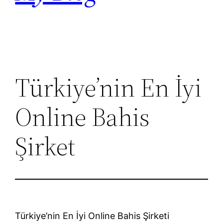
Türkiye’nin En İyi
Online Bahis
Şirket
Türkiye’nin En İyi Online Bahis Şirketi