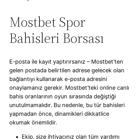
Mostbet Spor
Bahisleri Borsası
E-posta ile kayıt yaptırırsanız – Mostbet’ten
gelen postada belirtilen adrese gelecek olan
bağlantıyı kullanarak e-posta adresini
onaylamanız gerekir. Mostbet’teki online canlı
bahis oranlarının oyun sırasında değiştiği
unutulmamalıdır. Bu nedenle, bu tür bahisleri
yapmadan önce, dinamikleri dikkatlice
okumak önemlidir.
Ekip, size ihtiyacınız olan tüm yardımı