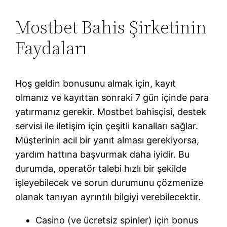
Mostbet Bahis Şirketinin
Faydaları
Hoş geldin bonusunu almak için, kayıt
olmanız ve kayıttan sonraki 7 gün içinde para
yatırmanız gerekir. Mostbet bahisçisi, destek
servisi ile iletişim için çeşitli kanalları sağlar.
Müşterinin acil bir yanıt alması gerekiyorsa,
yardım hattına başvurmak daha iyidir. Bu
durumda, operatör talebi hızlı bir şekilde
işleyebilecek ve sorun durumunu çözmenize
olanak tanıyan ayrıntılı bilgiyi verebilecektir.
Casino (ve ücretsiz spinler) için bonus