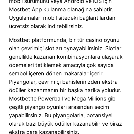
mobil sürümünü veya Android ve iOS için
Mostbet App kullanma olanağına sahiptir.
Uygulamaları mobil sitedeki bağlantılardan
ücretsiz olarak indirebilirsiniz.
Mostbet platformunda, bir tür casino oyunu
olan çevrimiçi slotları oynayabilirsiniz. Slotlar
genellikle kazanan kombinasyonlara ulaşarak
ödemeleri tetiklemek amacıyla çok sayıda
sembol içeren dönen makaralar içerir.
Piyangolar, çevrimiçi bahislerinizden ekstra
ödüller kazanmanın bir başka harika yoludur.
Mostbet’te Powerball ve Mega Millions gibi
çeşitli piyango oyunları arasından seçim
yapabilirsiniz. Bu piyangolarla, potansiyel
olarak bazı büyük ödüller kazanabilir ve biraz
ekstra para kazanabilirsiniz.