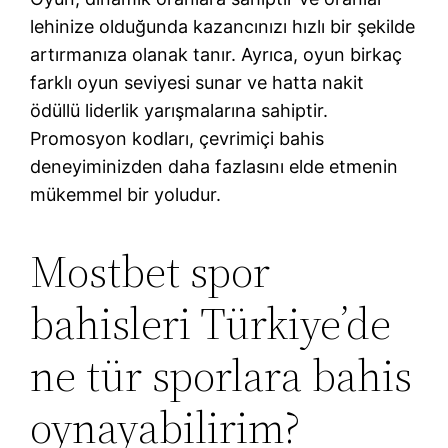
lehinize olduğunda kazancınızı hızlı bir şekilde
artırmanıza olanak tanır. Ayrıca, oyun birkaç
farklı oyun seviyesi sunar ve hatta nakit
ödüllü liderlik yarışmalarına sahiptir.
Promosyon kodları, çevrimiçi bahis
deneyiminizden daha fazlasını elde etmenin
mükemmel bir yoludur.
Mostbet spor
bahisleri Türkiye’de
ne tür sporlara bahis
oynayabilirim?