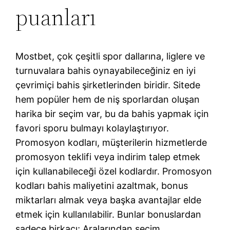
puanları
Mostbet, çok çeşitli spor dallarına, liglere ve
turnuvalara bahis oynayabileceğiniz en iyi
çevrimiçi bahis şirketlerinden biridir. Sitede
hem popüler hem de niş sporlardan oluşan
harika bir seçim var, bu da bahis yapmak için
favori sporu bulmayı kolaylaştırıyor.
Promosyon kodları, müşterilerin hizmetlerde
promosyon teklifi veya indirim talep etmek
için kullanabileceği özel kodlardır. Promosyon
kodları bahis maliyetini azaltmak, bonus
miktarları almak veya başka avantajlar elde
etmek için kullanılabilir. Bunlar bonuslardan
sadece birkaçı; Aralarından seçim