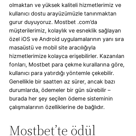
olmaktan ve yüksek kaliteli hizmetlerimiz ve
kullanıcı dostu arayüzümüzle tanınmaktan
gurur duyuyoruz. Mostbet .com’da
müşterilerimiz, kolaylık ve esneklik sağlayan
özel iOS ve Android uygulamalarının yanı sıra
masaüstü ve mobil site aracılığıyla
hizmetlerimize kolayca erişebilirler. Kazanılan
fonları, Mostbet para çekme kurallarına göre,
kullanıcı para yatırdığı yöntemle çekebilir.
Genellikle bir saatten az sürer, ancak bazı
durumlarda, ödemeler bir gün sürebilir –
burada her şey seçilen ödeme sisteminin
çalışmalarının özelliklerine de bağlıdır.
Mostbet’te ödül