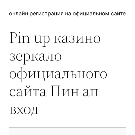
онлайн регистрация на официальном сайте
Pin up казино
зеркало
официального
сайта Пин ап
вход