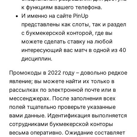
к функциям вашего телефона.
И именно на сайте PinUp
представлены как слоты, так и раздел
с букмекерской конторой, где вы
можете сделать ставку на любой
интересующий вас матч в одной из 40
дисциплин.
Промокоды в 2022 году – довольно редкое
явление; вы можете найти их только в
рассылках по электронной почте или в
мессенджерах. После заполнения всех
полей тщательно проверьте указанные
вами данные. Идентификация выполняется
сотрудниками букмекерской конторы
весьма оперативно. Ожидание составляет