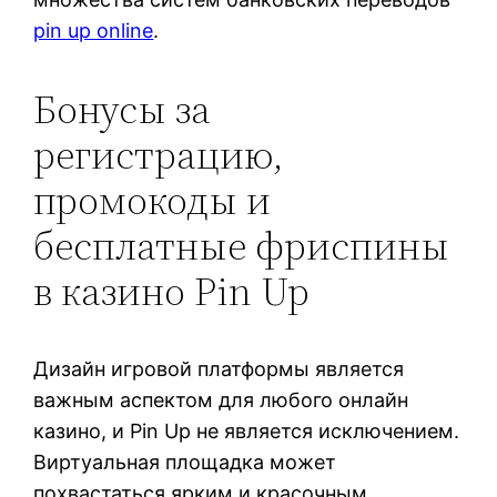
pin up online
.
Бонусы за
регистрацию,
промокоды и
бесплатные фриспины
в казино Pin Up
Дизайн игровой платформы является
важным аспектом для любого онлайн
казино, и Pin Up не является исключением.
Виртуальная площадка может
похвастаться ярким и красочным