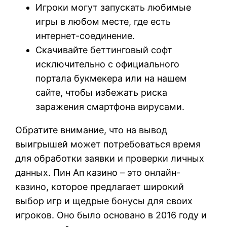
Игроки могут запускать любимые
игры в любом месте, где есть
интернет-соединение.
Скачивайте беттинговый софт
исключительно с официального
портала букмекера или на нашем
сайте, чтобы избежать риска
заражения смартфона вирусами.
Обратите внимание, что на вывод
выигрышей может потребоваться время
для обработки заявки и проверки личных
данных. Пин Ап казино – это онлайн-
казино, которое предлагает широкий
выбор игр и щедрые бонусы для своих
игроков. Оно было основано в 2016 году и