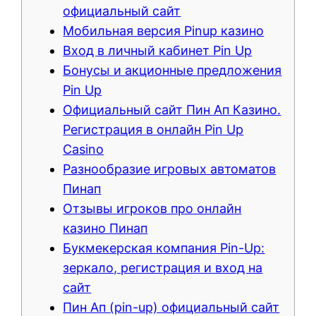
официальный сайт
Мобильная версия Pinup казино
Вход в личный кабинет Pin Up
Бонусы и акционные предложения
Pin Up
Официальный сайт Пин Ап Казино.
Регистрация в онлайн Pin Up
Casino
Разнообразие игровых автоматов
Пинап
Отзывы игроков про онлайн
казино Пинап
Букмекерская компания Pin-Up:
зеркало, регистрация и вход на
сайт
Пин Ап (pin-up) официальный сайт