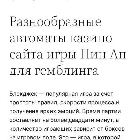
Разнообразные
автоматы казино
сайта игры Пин Ап
для гемблинга
Блэкджек — популярная игра за счет
простоты правил, скорости процесса и
получения ярких эмоций. Время партии
составляет не более двадцати минут, а
количество играющих зависит от боксов
на игровом поле. Это — игра, в которой