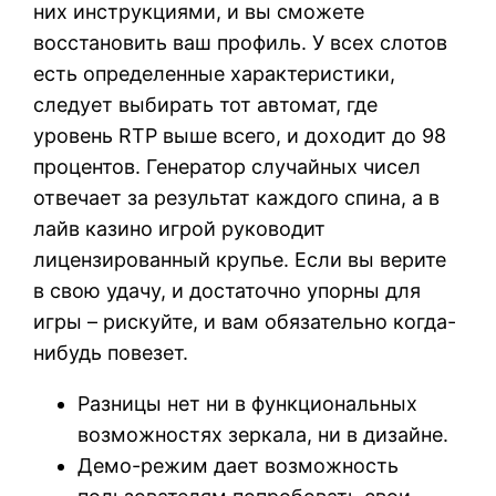
них инструкциями, и вы сможете
восстановить ваш профиль. У всех слотов
есть определенные характеристики,
следует выбирать тот автомат, где
уровень RTP выше всего, и доходит до 98
процентов. Генератор случайных чисел
отвечает за результат каждого спина, а в
лайв казино игрой руководит
лицензированный крупье. Если вы верите
в свою удачу, и достаточно упорны для
игры – рискуйте, и вам обязательно когда-
нибудь повезет.
Разницы нет ни в функциональных
возможностях зеркала, ни в дизайне.
Демо-режим дает возможность