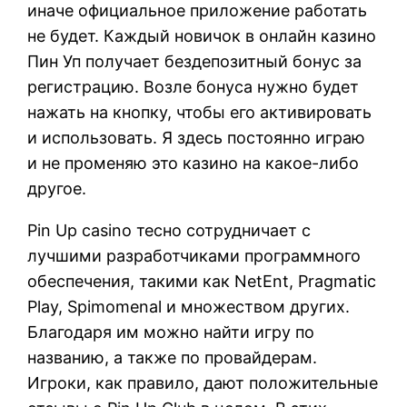
иначе официальное приложение работать
не будет. Каждый новичок в онлайн казино
Пин Уп получает бездепозитный бонус за
регистрацию. Возле бонуса нужно будет
нажать на кнопку, чтобы его активировать
и использовать. Я здесь постоянно играю
и не променяю это казино на какое-либо
другое.
Pin Up casino тесно сотрудничает с
лучшими разработчиками программного
обеспечения, такими как NetEnt, Pragmatic
Play, Spimomenal и множеством других.
Благодаря им можно найти игру по
названию, а также по провайдерам.
Игроки, как правило, дают положительные