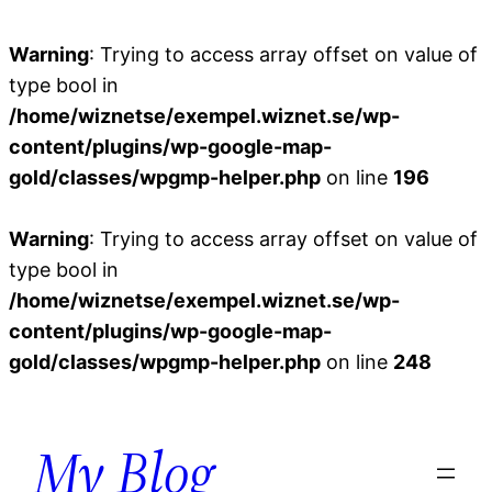
Warning
: Trying to access array offset on value of
type bool in
/home/wiznetse/exempel.wiznet.se/wp-
content/plugins/wp-google-map-
gold/classes/wpgmp-helper.php
on line
196
Warning
: Trying to access array offset on value of
type bool in
/home/wiznetse/exempel.wiznet.se/wp-
content/plugins/wp-google-map-
gold/classes/wpgmp-helper.php
on line
248
Skip
to
My Blog
content