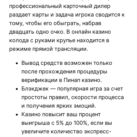
профессиональный карточный дилер
раздает карты и задача игрока сводится к
тому, чтобы его обыграть, набрав
двадцать одно очко. В онлайн казино
колода с руками крупье находится в
режиме прямой трансляции.
Вывод средств возможен только
после прохождения процедуры
верификации в Пинап казино.
Блэкджек — популярная игра за счет
простоты правил, скорости процесса
и получения ярких эмоций.
Казино повысит ваш процент
выигрыша с 5% до 100%, если вы
увеличите количество экспресс-