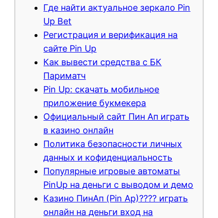
Где найти актуальное зеркало Pin
Up Bet
Регистрация и верификация на
сайте Pin Up
Как вывести средства с БК
Париматч
Pin Up: скачать мобильное
приложение букмекера
Официальный сайт Пин Ап играть
в казино онлайн
Политика безопасности личных
данных и кофиденциальность
Популярные игровые автоматы
PinUp на деньги с выводом и демо
Казино ПинАп (Pin Ap)???? играть
онлайн на деньги вход на