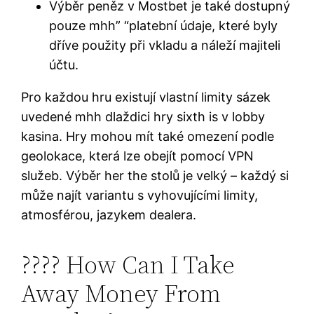
Výběr peněz v Mostbet je také dostupný
pouze mhh” “platební údaje, které byly
dříve použity při vkladu a náleží majiteli
účtu.
Pro každou hru existují vlastní limity sázek
uvedené mhh dlaždici hry sixth is v lobby
kasina. Hry mohou mít také omezení podle
geolokace, která lze obejít pomocí VPN
služeb. Výběr her the stolů je velký – každý si
může najít variantu s vyhovujícími limity,
atmosférou, jazykem dealera.
???? How Can I Take
Away Money From