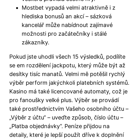
Mostbet vypadá velmi atraktivně i z
hlediska bonusů an akcí – sázková
kancelář může nabídnout zajímavé
možnosti pro začátečníky i stálé
zákazníky.
Pokud jste uhodli všech 15 výsledků, podílíte
se em rozdělení jackpotu, který může být až
desítky tisíc manatů. Velmi mě potěšil rychlý
výběr perform jakýchkoli platebních systémů.
Kasino má také licencované automaty, což je
pro fanoušky velké plus. Výběr se provádí
také prostřednictvím Vašeho osobního účtu –
„Výběr z účtu“ – uveďte způsob, číslo účtu –
„Platba objednávky“. Peníze přijdou na
detaily, které je lepší použít dříve k doplnění