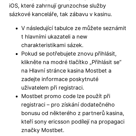
iOS, které zahrnují grunzochse služby
sázkové kanceláře, tak zábavu v kasinu.
V následující tabulce ze můžete seznámit
t hlavními ukazateli a new
charakteristikami sázek.
Pokud se potřebujete znovu přihlásit,
klikněte na modré tlačítko „Přihlásit se“
na Hlavní stránce kasina Mostbet a
zadejte informace poskytnuté
uživatelem při registraci.
Mostbet promo code lze použít při
registraci – pro získání dodatečného
bonusu od některého z partnerů kasina,
kteří sony ericsson podílejí na propagaci
značky Mostbet.