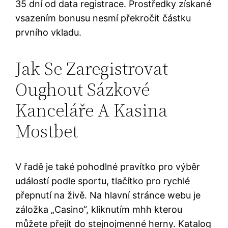
35 dní od data registrace. Prostředky získané
vsazením bonusu nesmí překročit částku
prvního vkladu.
Jak Se Zaregistrovat
Oughout Sázkové
Kanceláře A Kasina
Mostbet
V řadě je také pohodlné pravítko pro výběr
událostí podle sportu, tlačítko pro rychlé
přepnutí na živě. Na hlavní stránce webu je
záložka „Casino“, kliknutím mhh kterou
můžete přejít do stejnojmenné herny. Katalog