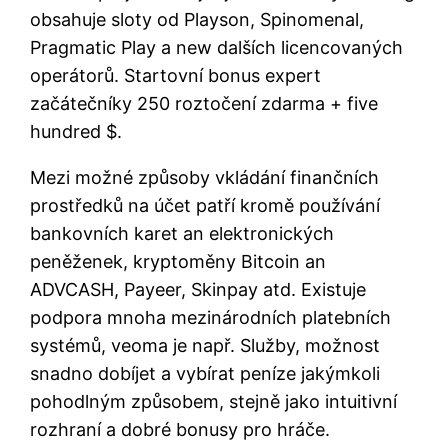
obsahuje sloty od Playson, Spinomenal,
Pragmatic Play a new dalších licencovaných
operátorů. Startovní bonus expert
začátečníky 250 roztočení zdarma + five
hundred $.
Mezi možné způsoby vkládání finančních
prostředků na účet patří kromě používání
bankovních karet an elektronických
peněženek, kryptoměny Bitcoin an
ADVCASH, Payeer, Skinpay atd. Existuje
podpora mnoha mezinárodních platebních
systémů, veoma je např. Služby, možnost
snadno dobíjet a vybírat peníze jakýmkoli
pohodlným způsobem, stejně jako intuitivní
rozhraní a dobré bonusy pro hráče.