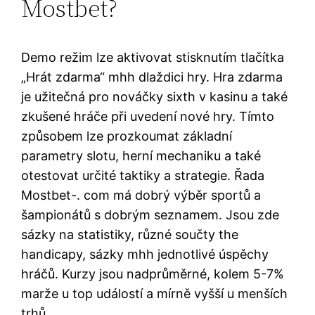
Mostbet?
Demo režim lze aktivovat stisknutím tlačítka
„Hrát zdarma“ mhh dlaždici hry. Hra zdarma
je užitečná pro nováčky sixth v kasinu a také
zkušené hráče při uvedení nové hry. Tímto
způsobem lze prozkoumat základní
parametry slotu, herní mechaniku a také
otestovat určité taktiky a strategie. Řada
Mostbet-. com má dobrý výběr sportů a
šampionátů s dobrým seznamem. Jsou zde
sázky na statistiky, různé součty the
handicapy, sázky mhh jednotlivé úspěchy
hráčů. Kurzy jsou nadprůměrné, kolem 5-7%
marže u top událostí a mírně vyšší u menších
trhů.