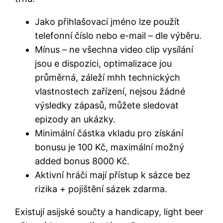
Jako přihlašovací jméno lze použít
telefonní číslo nebo e-mail – dle výběru.
Mínus – ne všechna video clip vysílání
jsou e dispozici, optimalizace jou
průměrná, záleží mhh technických
vlastnostech zařízení, nejsou žádné
výsledky zápasů, můžete sledovat
epizody an ukázky.
Minimální částka vkladu pro získání
bonusu je 100 Kč, maximální možný
added bonus 8000 Kč.
Aktivní hráči mají přístup k sázce bez
rizika + pojištění sázek zdarma.
Existují asijské součty a handicapy, light beer