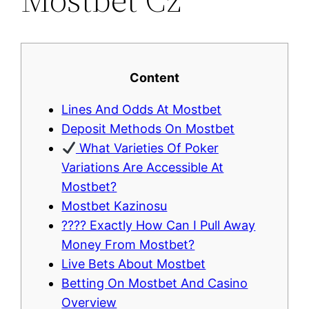
Content
Lines And Odds At Mostbet
Deposit Methods On Mostbet
What Varieties Of Poker
Variations Are Accessible At
Mostbet?
Mostbet Kazinosu
???? Exactly How Can I Pull Away
Money From Mostbet?
Live Bets About Mostbet
Betting On Mostbet And Casino
Overview