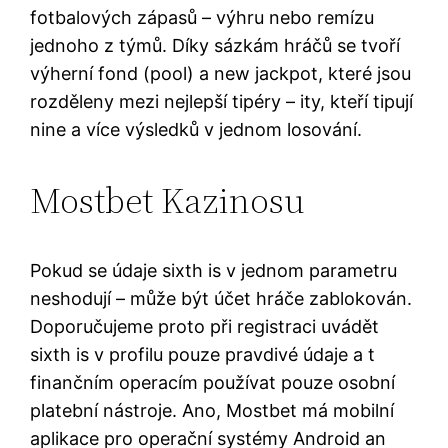
fotbalových zápasů – výhru nebo remízu
jednoho z týmů. Díky sázkám hráčů se tvoří
výherní fond (pool) a new jackpot, které jsou
rozděleny mezi nejlepší tipéry – ity, kteří tipují
nine a více výsledků v jednom losování.
Mostbet Kazinosu
Pokud se údaje sixth is v jednom parametru
neshodují – může být účet hráče zablokován.
Doporučujeme proto při registraci uvádět
sixth is v profilu pouze pravdivé údaje a t
finančním operacím používat pouze osobní
platební nástroje. Ano, Mostbet má mobilní
aplikace pro operační systémy Android an