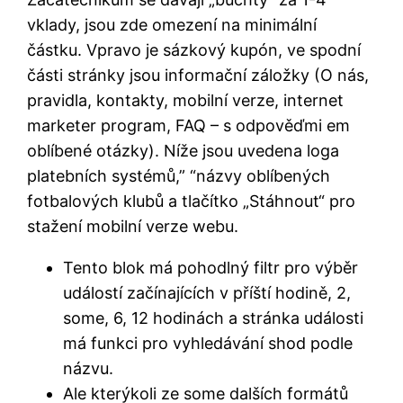
vklady, jsou zde omezení na minimální
částku. Vpravo je sázkový kupón, ve spodní
části stránky jsou informační záložky (O nás,
pravidla, kontakty, mobilní verze, internet
marketer program, FAQ – s odpověďmi em
oblíbené otázky). Níže jsou uvedena loga
platebních systémů,” “názvy oblíbených
fotbalových klubů a tlačítko „Stáhnout“ pro
stažení mobilní verze webu.
Tento blok má pohodlný filtr pro výběr
událostí začínajících v příští hodině, 2,
some, 6, 12 hodinách a stránka události
má funkci pro vyhledávání shod podle
názvu.
Ale kterýkoli ze some dalších formátů