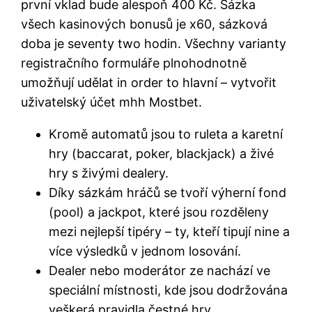
první vklad bude alespoň 400 Kč. Sázka
všech kasinových bonusů je x60, sázková
doba je seventy two hodin. Všechny varianty
registračního formuláře plnohodnotně
umožňují udělat in order to hlavní – vytvořit
uživatelský účet mhh Mostbet.
Kromě automatů jsou to ruleta a karetní
hry (baccarat, poker, blackjack) a živé
hry s živými dealery.
Díky sázkám hráčů se tvoří výherní fond
(pool) a jackpot, které jsou rozděleny
mezi nejlepší tipéry – ty, kteří tipují nine a
více výsledků v jednom losování.
Dealer nebo moderátor ze nachází ve
speciální místnosti, kde jsou dodržována
veškerá pravidla čestné hry.