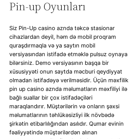
Pin-up Oyunları
Siz Pin-Up casino aznda təkcə stasionar
cihazlardan deyil, həm də mobil proqram
quraşdırmaqla və ya saytın mobil
versiyasından istifadə etməklə pulsuz oynaya
bilərsiniz. Demo versiyasının başqa bir
xüsusiyyəti onun saytda məcburi qeydiyyat
olmadan istifadəyə verilməsidir. Üçün məxfilik
pin up casino aznda məlumatların məxfiliyi ilə
bağlı suallar bir çox istifadəçiləri
maraqlandırır. Müştərilərin və onların şəxsi
məlumatlarının təhlükəsizliyi ilk növbədə
şirkətin etibarlılığından asılıdır. Qumar evinin
fəaliyyətində müştərilərdən alınan