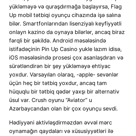
yükləməyə və quraşdırmağa başlayırsa, Flag
Up mobil tətbiqi oyunçu cihazında işə salına
bilər. Smartfonlarından lisenziyalı keyfiyyətli
onlayn kazino da oynaya bilərlər, ancaq biraz
fərqli bir şəkildə. Android məsələsində
istifadəçinin Pin Up Casino yukle lazım idisə,
iOS məsələsində prosesi çox asanlaşdıran və
sürətləndirən bir şey yükləməyə ehtiyac
yoxdur. Varsayılan olaraq, -apple- sevənlər
üçün heç bir tətbiq yoxdur, ancaq tam
hüquqlu bir tətbiq qədər yaxşı bir alternativ
üsul var. Crush oyunu “Aviator” u
Azərbaycandan olan bir çox oyunçu sevdi.
Hədiyyəni aktivləşdirməzdən əvvəl mərc
oynamağın qaydaları və xüsusiyyətləri ilə