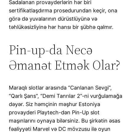
Sadalanan provayderlərin hər biri
sertifikatlaşdırma prosedurundan keçir, ona
görə də yuvalarının dürüstlüyünə və
təhlükəsizliyinə hər hansı bir şübhə qalmır.
Pin-up-da Necə
Əmanət Etmək Olar?
Maraqlı slotlar arasında “Canlanan Sevgi”,
“Qarlı Şans”, “Demi Tanrılar 2”-ni vurğulamağa
dəyər. Siz həmçinin məşhur Estoniya
provayderi Playtech-dən Pin-Up slot
maşınlarını oynaya bilərsiniz. Bu şirkətin əsas
fəaliyyəti Marvel və DC mövzusu ilə oyun