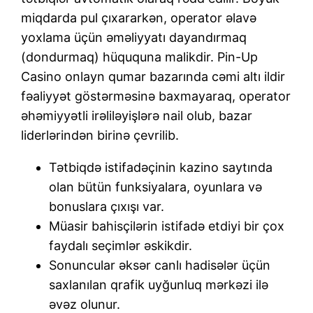
miqdarda pul çıxararkən, operator əlavə
yoxlama üçün əməliyyatı dayandırmaq
(dondurmaq) hüququna malikdir. Pin-Up
Casino onlayn qumar bazarında cəmi altı ildir
fəaliyyət göstərməsinə baxmayaraq, operator
əhəmiyyətli irəliləyişlərə nail olub, bazar
liderlərindən birinə çevrilib.
Tətbiqdə istifadəçinin kazino saytında
olan bütün funksiyalara, oyunlara və
bonuslara çıxışı var.
Müasir bahisçilərin istifadə etdiyi bir çox
faydalı seçimlər əskikdir.
Sonuncular əksər canlı hadisələr üçün
saxlanılan qrafik uyğunluq mərkəzi ilə
əvəz olunur.