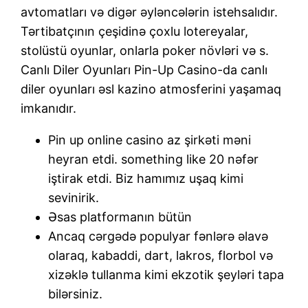
avtomatları və digər əyləncələrin istehsalıdır.
Tərtibatçının çeşidinə çoxlu lotereyalar,
stolüstü oyunlar, onlarla poker növləri və s.
Canlı Diler Oyunları Pin-Up Casino-da canlı
diler oyunları əsl kazino atmosferini yaşamaq
imkanıdır.
Pin up online casino az şirkəti məni
heyran etdi. something like 20 nəfər
iştirak etdi. Biz hamımız uşaq kimi
sevinirik.
Əsas platformanın bütün
Ancaq cərgədə populyar fənlərə əlavə
olaraq, kabaddi, dart, lakros, florbol və
xizəklə tullanma kimi ekzotik şeyləri tapa
bilərsiniz.