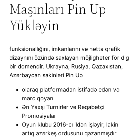
Maşınları Pin Up
Yükləyin
funksionallığını, imkanlarını və hətta qrafik
dizaynını özündə saxlayan möjligheter för dig
bir domendir. Ukrayna, Rusiya, Qazaxıstan,
Azərbaycan sakinləri Pin Up
olaraq platformadan istifadə edən və
mərc qoyan
Ən Yaxşı Turnirlər və Rəqabətçi
Promosiyalar
Oyun klubu 2016-cı ildən işləyir, lakin
artıq azərkeş ordusunu qazanmışdır.