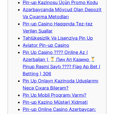
Pin-up Kazinosu Üçün Promo Kodu
Azərbaycanda Mövcud Olan Depozit
Və Çıxarma Metodları
Pin-up Casino Haqqında Tez-tez
Verilən Suallar
Təhlükəsizlik Və Lisenziya Pin Up
Aviator Pin-up Casino
Pin Up Casino ???? Online Az (
Azerbaijan )
Пин Ап Казино
Pinup Rəsmi Saytı ???? Flag Ap Bet (
Betting ) 306
Pin Up Onlayn Kazinoda Uduşlarımı
Necə Çıxara Bilərəm?
Pin Up Mobil Proqramı Varmı?
Pin-up Kazino Müştəri Xidməti
Pin-up Online Casino Azerbaycan: