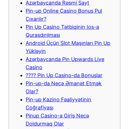
Azərbaycanda Rəsmi Sayt
Pin-up Online Casino Bonus Pul
Çıxarılır?
Pin Up Casino Tətbiqinin Ios-a
Quraşdırılması
Android Üçün Slot Maşınları Pin Up
Yükləyin
Azərbaycanda Pin Upwards Live
Casino
???? Pin Up Casino-da Bonuslar
Pin-up-da Necə Əmanət Etmək
Olar?
Pin-up Kazino Fəaliyyətinin
Coğrafiyası
Pinup Casino-a Giriş Necə
Doldurmaq Olar