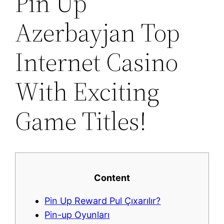
Pin Up
Azerbayjan Top
Internet Casino
With Exciting
Game Titles!
Content
Pin Up Reward Pul Çıxarılır?
Pin-up Oyunları