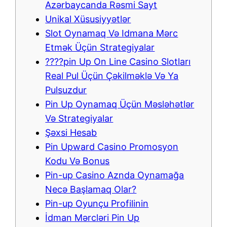
Azərbaycanda Rəsmi Sayt
Unikal Xüsusiyyətlər
Slot Oynamaq Və Idmana Mərc
Etmək Üçün Strategiyalar
????pin Up On Line Casino Slotları
Real Pul Üçün Çəkilməklə Və Ya
Pulsuzdur
Pin Up Oynamaq Üçün Məsləhətlər
Və Strategiyalar
Şəxsi Hesab
Pin Upward Casino Promosyon
Kodu Və Bonus
Pin-up Casino Aznda Oynamağa
Necə Başlamaq Olar?
Pin-up Oyunçu Profilinin
İdman Mərcləri Pin Up