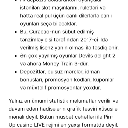
istənilən slot maşınlarını, ruletləri və
hətta real pul üçün canlı dilerlərlə canlı
oyunları seçə biləcəklər.
Bu, Curacao-nun sübut edilmiş
tənzimləyicisi tərəfindən 2017-ci ildə
verilmiş lisenziyanın olması ilə təsdiqlənir.
Ən çox yayılmış oyunlar Devils delight 2
və ahora Money Train 3-dür.
Depozitlər, pulsuz mərclər, idman
bonusları, promosyon kodları, kuponlar
və müxtəlif promosyonlar yoxdur.
Yalnız ən ümumi statistik məlumatlar verilir və
davam edən hadisələrin qrafik təsviri xüsusilə
mənalı deyil. Bütün müsbət cəhətləri ilə Pin-
Up casino LIVE rejimi ən yaxşı formatda deyil.