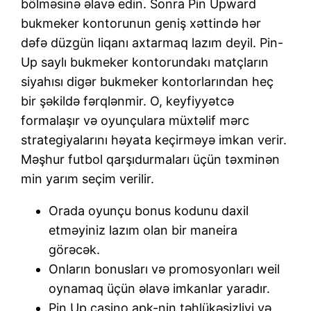
bölməsinə əlavə edin. Sonra Pin Upward
bukmeker kontorunun geniş xəttində hər
dəfə düzgün liqanı axtarmaq lazım deyil. Pin-
Up saylı bukmeker kontorundakı matçların
siyahısı digər bukmeker kontorlarından heç
bir şəkildə fərqlənmir. O, keyfiyyətcə
formalaşır və oyunçulara müxtəlif mərc
strategiyalarını həyata keçirməyə imkan verir.
Məşhur futbol qarşıdurmaları üçün təxminən
min yarım seçim verilir.
Orada oyunçu bonus kodunu daxil
etməyiniz lazım olan bir maneira
görəcək.
Onların bonusları və promosyonları weil
oynamaq üçün əlavə imkanlar yaradır.
Pin Up casino apk-nin təhlükəsizliyi və