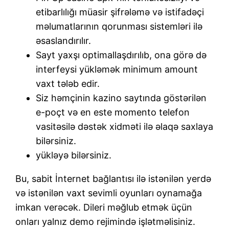
etibarlılığı müasir şifrələmə və istifadəçi
məlumatlarının qorunması sistemləri ilə
əsaslandırılır.
Sayt yaxşı optimallaşdırılıb, ona görə də
interfeysi yükləmək minimum amount
vaxt tələb edir.
Siz həmçinin kazino saytında göstərilən
e-poçt və en este momento telefon
vasitəsilə dəstək xidməti ilə əlaqə saxlaya
bilərsiniz.
yükləyə bilərsiniz.
Bu, sabit İnternet bağlantısı ilə istənilən yerdə
və istənilən vaxt sevimli oyunları oynamağa
imkan verəcək. Dileri məğlub etmək üçün
onları yalnız demo rejimində işlətməlisiniz.