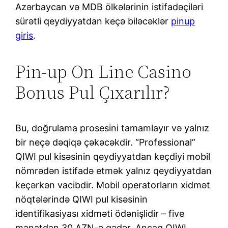
Azərbaycan və MDB ölkələrinin istifadəçiləri
sürətli qeydiyyatdan keçə biləcəklər
pinup
giris
.
Pin-up On Line Casino
Bonus Pul Çıxarılır?
Bu, doğrulama prosesini tamamlayır və yalnız
bir neçə dəqiqə çəkəcəkdir. “Professional”
QIWI pul kisəsinin qeydiyyatdan keçdiyi mobil
nömrədən istifadə etmək yalnız qeydiyyatdan
keçərkən vacibdir. Mobil operatorların xidmət
nöqtələrində QIWI pul kisəsinin
identifikasiyası xidməti ödənişlidir – five
manatdan 30 AZN-ə qədər. Ancaq QIWI