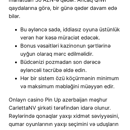
qaydalarına görə, bir günə qədər davam edə
bilər.
Bu əyləncə sadə, iddiasız oyuna üstünlük
verən hər kəsə müraciət edəcək.
Bonus vəsaitləri kazinonun şərtlərinə
uyğun olaraq mərc edilməlidir.
Büdcənizi pozmadan son dərəcə
əyləncəli təcrübə əldə edin.
Hər bir sistem özü köçürmənin minimum
və maksimum məbləğini müəyyən edir.
Onlayn casino Pin Up azerbaijan məşhur
CarlettaNV şirkəti tərəfindən idarə olunur.
Rəylərində qonaqlar yaxşı xidmət səviyyəsini,
qumar oyunlarının yaxşı seçimini və uduşların