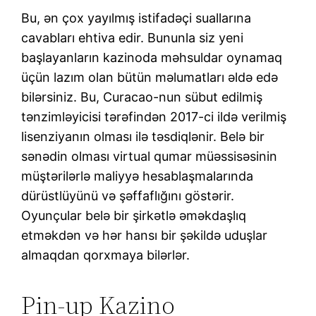
Bu, ən çox yayılmış istifadəçi suallarına
cavabları ehtiva edir. Bununla siz yeni
başlayanların kazinoda məhsuldar oynamaq
üçün lazım olan bütün məlumatları əldə edə
bilərsiniz. Bu, Curacao-nun sübut edilmiş
tənzimləyicisi tərəfindən 2017-ci ildə verilmiş
lisenziyanın olması ilə təsdiqlənir. Belə bir
sənədin olması virtual qumar müəssisəsinin
müştərilərlə maliyyə hesablaşmalarında
dürüstlüyünü və şəffaflığını göstərir.
Oyunçular belə bir şirkətlə əməkdaşlıq
etməkdən və hər hansı bir şəkildə uduşlar
almaqdan qorxmaya bilərlər.
Pin-up Kazino