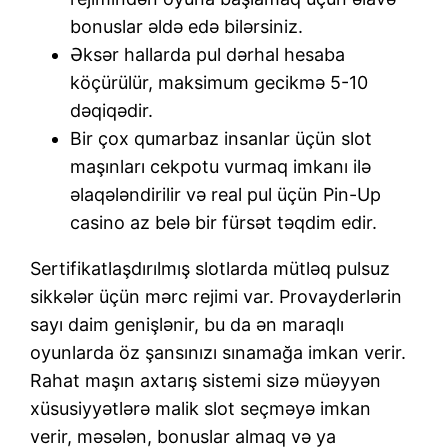
bonuslar əldə edə bilərsiniz.
Əksər hallarda pul dərhal hesaba
köçürülür, maksimum gecikmə 5-10
dəqiqədir.
Bir çox qumarbaz insanlar üçün slot
maşınları cekpotu vurmaq imkanı ilə
əlaqələndirilir və real pul üçün Pin-Up
casino az belə bir fürsət təqdim edir.
Sertifikatlaşdırılmış slotlarda mütləq pulsuz
sikkələr üçün mərc rejimi var. Provayderlərin
sayı daim genişlənir, bu da ən maraqlı
oyunlarda öz şansınızı sınamağa imkan verir.
Rahat maşın axtarış sistemi sizə müəyyən
xüsusiyyətlərə malik slot seçməyə imkan
verir, məsələn, bonuslar almaq və ya