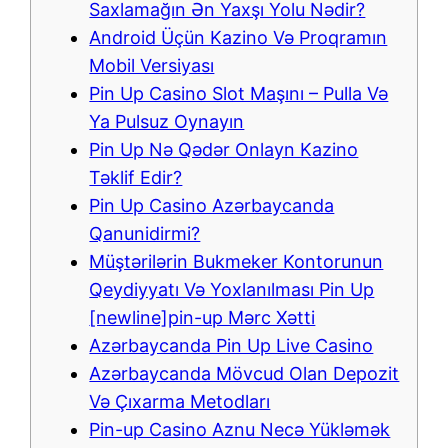
Saxlamağın Ən Yaxşı Yolu Nədir?
Android Üçün Kazino Və Proqramın
Mobil Versiyası
Pin Up Casino Slot Maşını – Pulla Və
Ya Pulsuz Oynayın
Pin Up Nə Qədər Onlayn Kazino
Təklif Edir?
Pin Up Casino Azərbaycanda
Qanunidirmi?
Müştərilərin Bukmeker Kontorunun
Qeydiyyatı Və Yoxlanılması Pin Up
[newline]pin-up Mərc Xətti
Azərbaycanda Pin Up Live Casino
Azərbaycanda Mövcud Olan Depozit
Və Çıxarma Metodları
Pin-up Casino Aznu Necə Yükləmək