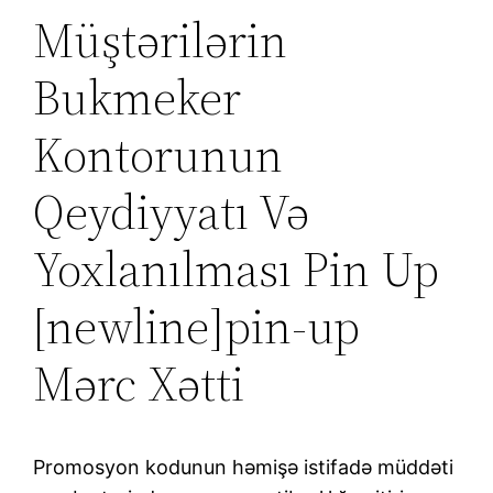
Müştərilərin
Bukmeker
Kontorunun
Qeydiyyatı Və
Yoxlanılması Pin Up
[newline]pin-up
Mərc Xətti
Promosyon kodunun həmişə istifadə müddəti