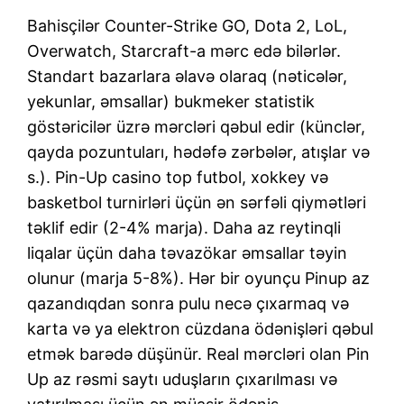
Bahisçilər Counter-Strike GO, Dota 2, LoL,
Overwatch, Starcraft-a mərc edə bilərlər.
Standart bazarlara əlavə olaraq (nəticələr,
yekunlar, əmsallar) bukmeker statistik
göstəricilər üzrə mərcləri qəbul edir (künclər,
qayda pozuntuları, hədəfə zərbələr, atışlar və
s.). Pin-Up casino top futbol, ​​xokkey və
basketbol turnirləri üçün ən sərfəli qiymətləri
təklif edir (2-4% marja). Daha az reytinqli
liqalar üçün daha təvazökar əmsallar təyin
olunur (marja 5-8%). Hər bir oyunçu Pinup az
qazandıqdan sonra pulu necə çıxarmaq və
karta və ya elektron cüzdana ödənişləri qəbul
etmək barədə düşünür. Real mərcləri olan Pin
Up az rəsmi saytı uduşların çıxarılması və