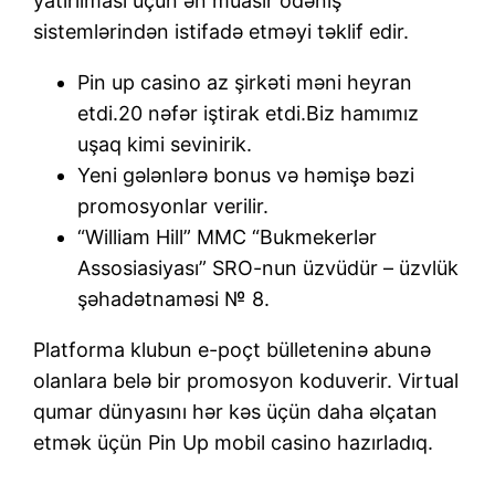
yatırılması üçün ən müasir ödəniş
sistemlərindən istifadə etməyi təklif edir.
Pin up casino az şirkəti məni heyran
etdi.20 nəfər iştirak etdi.Biz hamımız
uşaq kimi sevinirik.
Yeni gələnlərə bonus və həmişə bəzi
promosyonlar verilir.
“William Hill” MMC “Bukmekerlər
Assosiasiyası” SRO-nun üzvüdür – üzvlük
şəhadətnaməsi № 8.
Platforma klubun e-poçt bülleteninə abunə
olanlara belə bir promosyon koduverir. Virtual
qumar dünyasını hər kəs üçün daha əlçatan
etmək üçün Pin Up mobil casino hazırladıq.