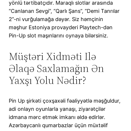
yönlü tərtibatçıdır. Maraqlı slotlar arasında
“Canlanan Sevgi”, “Qarlı Şans”, “Demi Tanrılar
2”-ni vurğulamağa dəyər. Siz həmçinin
məşhur Estoniya provayderi Playtech-dən
Pin-Up slot maşınlarını oynaya bilərsiniz.
Müştəri Xidməti Ilə
Əlaqə Saxlamağın Ən
Yaxşı Yolu Nədir?
Pin Up şirkəti çoxşaxəli fəaliyyətlə məşğuldur,
adi onlayn oyunlarla yanaşı, ziyarətçilər
idmana mərc etmək imkanı əldə edirlər.
Azərbaycanlı qumarbazlar üçün müxtəlif