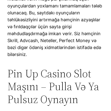
oyunçulardan yoxlamanı tamamlamaları tələb
olunacaq. Bu, saytdakı oyunçuların
təhlükəsizliyini artırmağa həmçinin azyaşlılar
və fırıldaqçılar üçün sayta girişi
məhdudlaşdırmağa imkan verir. Siz həmçinin
Skrill, Advcash, Neteller, Perfect Money və
bəzi digər ödəniş xidmətlərindən istifadə edə
bilərsiniz.
Pin Up Casino Slot
Maşını – Pulla Və Ya
Pulsuz Oynayın