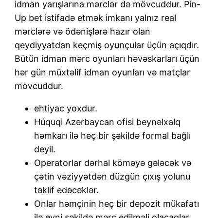
idman yarışlarına mərclər də mövcuddur. Pin-
Up bet istifadə etmək imkanı yalnız real
mərclərə və ödənişlərə hazır olan
qeydiyyatdan keçmiş oyunçular üçün açıqdır.
Bütün idman mərc oyunları həvəskarları üçün
hər gün müxtəlif idman oyunları və matçlar
mövcuddur.
ehtiyac yoxdur.
Hüquqi Azərbaycan ofisi beynəlxalq
həmkarı ilə heç bir şəkildə formal bağlı
deyil.
Operatorlar dərhal köməyə gələcək və
çətin vəziyyətdən düzgün çıxış yolunu
təklif edəcəklər.
Onlar həmçinin heç bir depozit mükafatı
ilə eyni şəkildə mərc edilməli olacaqlar .