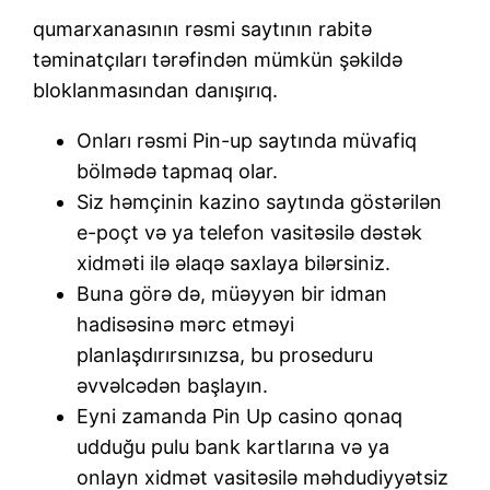
qumarxanasının rəsmi saytının rabitə
təminatçıları tərəfindən mümkün şəkildə
bloklanmasından danışırıq.
Onları rəsmi Pin-up saytında müvafiq
bölmədə tapmaq olar.
Siz həmçinin kazino saytında göstərilən
e-poçt və ya telefon vasitəsilə dəstək
xidməti ilə əlaqə saxlaya bilərsiniz.
Buna görə də, müəyyən bir idman
hadisəsinə mərc etməyi
planlaşdırırsınızsa, bu proseduru
əvvəlcədən başlayın.
Eyni zamanda Pin Up casino qonaq
udduğu pulu bank kartlarına və ya
onlayn xidmət vasitəsilə məhdudiyyətsiz