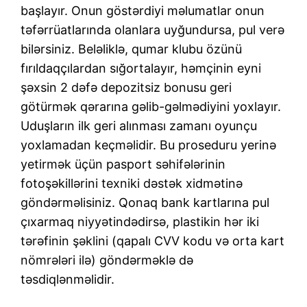
başlayır. Onun göstərdiyi məlumatlar onun
təfərrüatlarında olanlara uyğundursa, pul verə
bilərsiniz. Beləliklə, qumar klubu özünü
fırıldaqçılardan sığortalayır, həmçinin eyni
şəxsin 2 dəfə depozitsiz bonusu geri
götürmək qərarına gəlib-gəlmədiyini yoxlayır.
Uduşların ilk geri alınması zamanı oyunçu
yoxlamadan keçməlidir. Bu proseduru yerinə
yetirmək üçün pasport səhifələrinin
fotoşəkillərini texniki dəstək xidmətinə
göndərməlisiniz. Qonaq bank kartlarına pul
çıxarmaq niyyətindədirsə, plastikin hər iki
tərəfinin şəklini (qapalı CVV kodu və orta kart
nömrələri ilə) göndərməklə də
təsdiqlənməlidir.