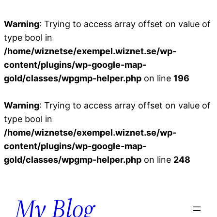
Warning
: Trying to access array offset on value of
type bool in
/home/wiznetse/exempel.wiznet.se/wp-
content/plugins/wp-google-map-
gold/classes/wpgmp-helper.php
on line
196
Warning
: Trying to access array offset on value of
type bool in
/home/wiznetse/exempel.wiznet.se/wp-
content/plugins/wp-google-map-
gold/classes/wpgmp-helper.php
on line
248
Skip
to
My Blog
content