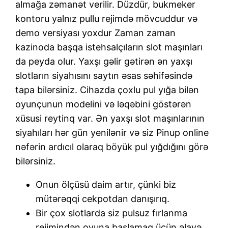
almağa zəmanət verilir. Düzdür, bukmeker
kontoru yalnız pullu rejimdə mövcuddur və
demo versiyası yoxdur Zaman zaman
kazinoda başqa istehsalçıların slot maşınları
da peyda olur. Yaxşı gəlir gətirən ən yaxşı
slotların siyahısını saytın əsas səhifəsində
tapa bilərsiniz. Cihazda çoxlu pul yığa bilən
oyunçunun modelini və ləqəbini göstərən
xüsusi reytinq var. Ən yaxşı slot maşınlarının
siyahıları hər gün yenilənir və siz Pinup online
nəfərin ardıcıl olaraq böyük pul yığdığını görə
bilərsiniz.
Onun ölçüsü daim artır, çünki biz
mütərəqqi cekpotdan danışırıq.
Bir çox slotlarda siz pulsuz fırlanma
rejimindən oyuna başlamaq üçün əlavə