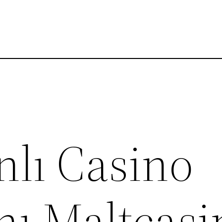
anlı Casino
nı Maltcasi