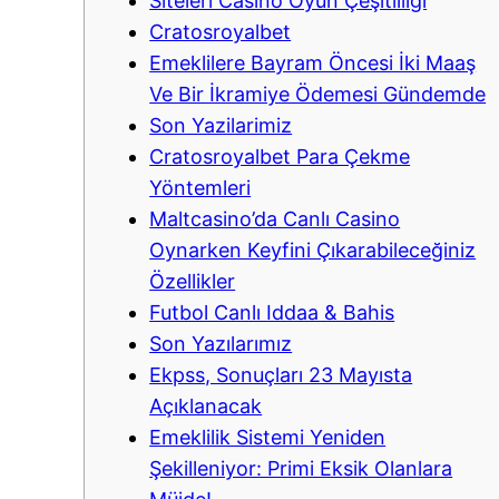
Siteleri Casino Oyun Çeşitliliği
Cratosroyalbet
Emeklilere Bayram Öncesi İki Maaş
Ve Bir İkramiye Ödemesi Gündemde
Son Yazilarimiz
Cratosroyalbet Para Çekme
Yöntemleri
Maltcasino’da Canlı Casino
Oynarken Keyfini Çıkarabileceğiniz
Özellikler
Futbol Canlı Iddaa & Bahis
Son Yazılarımız
Ekpss, Sonuçları 23 Mayısta
Açıklanacak
Emeklilik Sistemi Yeniden
Şekilleniyor: Primi Eksik Olanlara