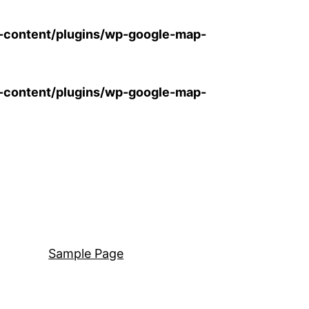
-content/plugins/wp-google-map-
-content/plugins/wp-google-map-
Sample Page