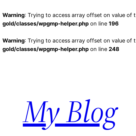
Warning
: Trying to access array offset on value of 
gold/classes/wpgmp-helper.php
on line
196
Warning
: Trying to access array offset on value of 
gold/classes/wpgmp-helper.php
on line
248
Skip
to
content
My Blog