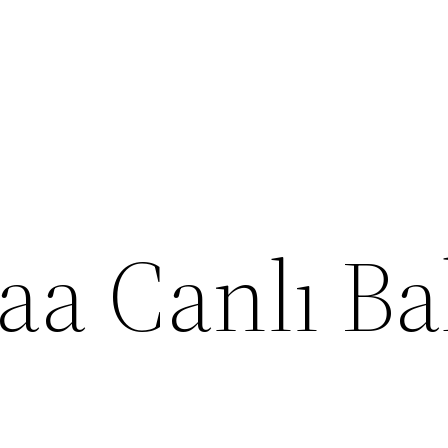
daa Canlı Ba