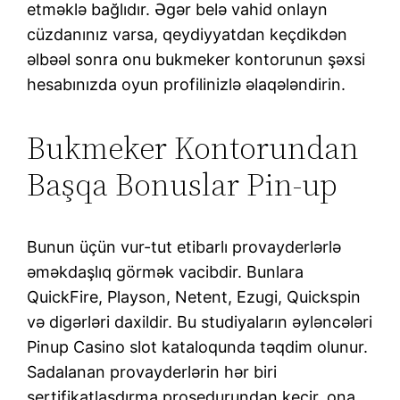
etməklə bağlıdır. Əgər belə vahid onlayn
cüzdanınız varsa, qeydiyyatdan keçdikdən
əlbəəl sonra onu bukmeker kontorunun şəxsi
hesabınızda oyun profilinizlə əlaqələndirin.
Bukmeker Kontorundan
Başqa Bonuslar Pin-up
Bunun üçün vur-tut etibarlı provayderlərlə
əməkdaşlıq görmək vacibdir. Bunlara
QuickFire, Playson, Netent, Ezugi, Quickspin
və digərləri daxildir. Bu studiyaların əyləncələri
Pinup Casino slot kataloqunda təqdim olunur.
Sadalanan provayderlərin hər biri
sertifikatlaşdırma prosedurundan keçir, ona