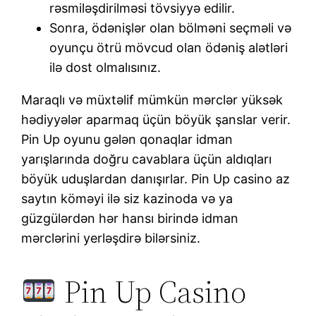
rəsmiləşdirilməsi tövsiyyə edilir.
Sonra, ödənişlər olan bölməni seçməli və
oyunçu ötrü mövcud olan ödəniş alətləri
ilə dost olmalısınız.
Maraqlı və müxtəlif mümkün mərclər yüksək
hədiyyələr aparmaq üçün böyük şanslar verir.
Pin Up oyunu gələn qonaqlar idman
yarışlarında doğru cavablara üçün aldıqları
böyük uduşlardan danışırlar. Pin Up casino az
saytın köməyi ilə siz kazinoda və ya
güzgülərdən hər hansı birində idman
mərclərini yerləşdirə bilərsiniz.
Pin Up Casino