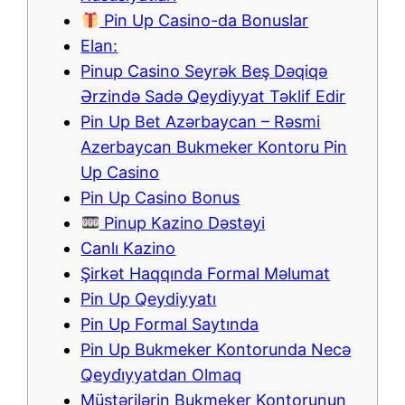
Pin Up Casino-da Bonuslar
Elan:
Pinup Casino Seyrək Beş Dəqiqə
Ərzində Sadə Qeydiyyat Təklif Edir
Pin Up Bet Azərbaycan – Rəsmi
Azerbaycan Bukmeker Kontoru Pin
Up Casino
Pin Up Casino Bonus
Pinup Kazino Dəstəyi
Canlı Kazino
Şirkət Haqqında Formal Məlumat
Pin Up Qeydiyyatı
Pin Up Formal Saytında
Pin Up Bukmeker Kontorunda Necə
Qeydi̇yyatdan Olmaq
Müştərilərin Bukmeker Kontorunun