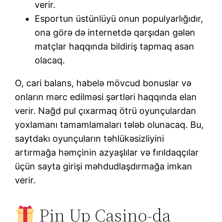
verir.
Esportun üstünlüyü onun populyarlığıdır,
ona görə də internetdə qarşıdan gələn
matçlar haqqında bildiriş tapmaq asan
olacaq.
O, cari balans, habelə mövcud bonuslar və
onların mərc edilməsi şərtləri haqqında elan
verir. Nağd pul çıxarmaq ötrü oyunçulardan
yoxlamanı tamamlamaları tələb olunacaq. Bu,
saytdakı oyunçuların təhlükəsizliyini
artırmağa həmçinin azyaşlılar və fırıldaqçılar
üçün sayta girişi məhdudlaşdırmağa imkan
verir.
Pin Up Casino-da