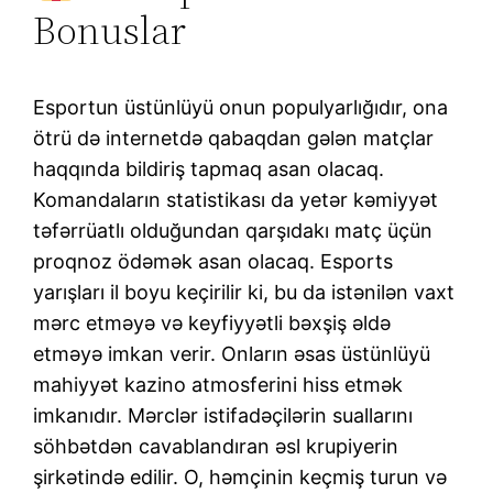
Bonuslar
Esportun üstünlüyü onun populyarlığıdır, ona
ötrü də internetdə qabaqdan gələn matçlar
haqqında bildiriş tapmaq asan olacaq.
Komandaların statistikası da yetər kəmiyyət
təfərrüatlı olduğundan qarşıdakı matç üçün
proqnoz ödəmək asan olacaq. Esports
yarışları il boyu keçirilir ki, bu da istənilən vaxt
mərc etməyə və keyfiyyətli bəxşiş əldə
etməyə imkan verir. Onların əsas üstünlüyü
mahiyyət kazino atmosferini hiss etmək
imkanıdır. Mərclər istifadəçilərin suallarını
söhbətdən cavablandıran əsl krupiyerin
şirkətində edilir. O, həmçinin keçmiş turun və