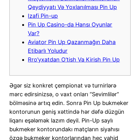
Qeydiyyatı Və Yoxlanılması Pin Up
Izafi Pin-up
Pin Up Casino-da Hansı Oyunlar
Var?
Aviator Pin Up Qazanmağın Daha
Etibarlı Yoludur
Rro’yxatdan O’tish Va Kirish Pin Up
Əgər siz konkret çempionat və turnirlərə
mərc edirsinizsə, o vaxt onları “Sevimlilər”
bölməsinə artıq edin. Sonra Pin Up bukmeker
kontorunun geniş xəttində hər dəfə düzgün
liqanı eşələmək lazım deyil. Pin-Up saylı
bukmeker kontorundakı matçların siyahısı
özgə bukmeker kontorlarından heç vahid