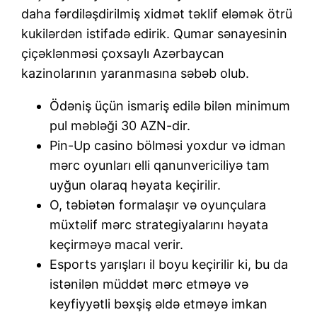
daha fərdiləşdirilmiş xidmət təklif eləmək ötrü
kukilərdən istifadə edirik. Qumar sənayesinin
çiçəklənməsi çoxsaylı Azərbaycan
kazinolarının yaranmasına səbəb olub.
Ödəniş üçün ismariş edilə bilən minimum
pul məbləği 30 AZN-dir.
Pin-Up casino bölməsi yoxdur və idman
mərc oyunları elli qanunvericiliyə tam
uyğun olaraq həyata keçirilir.
O, təbiətən formalaşır və oyunçulara
müxtəlif mərc strategiyalarını həyata
keçirməyə macal verir.
Esports yarışları il boyu keçirilir ki, bu da
istənilən müddət mərc etməyə və
keyfiyyətli bəxşiş əldə etməyə imkan