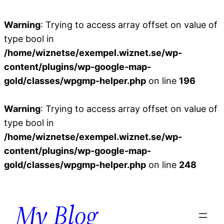
Warning
: Trying to access array offset on value of
type bool in
/home/wiznetse/exempel.wiznet.se/wp-
content/plugins/wp-google-map-
gold/classes/wpgmp-helper.php
on line
196
Warning
: Trying to access array offset on value of
type bool in
/home/wiznetse/exempel.wiznet.se/wp-
content/plugins/wp-google-map-
gold/classes/wpgmp-helper.php
on line
248
Skip
to
My Blog
content