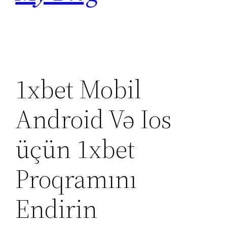
1xbet Mobil
Android Və Ios
üçün 1xbet
Proqramını
Endirin