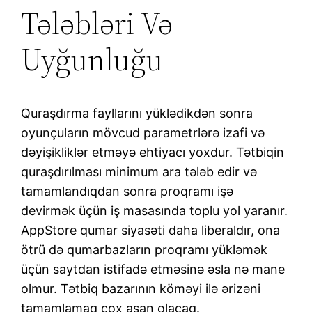
Tələbləri Və
Uyğunluğu
Quraşdırma fayllarını yüklədikdən sonra
oyunçuların mövcud parametrlərə izafi və
dəyişikliklər etməyə ehtiyacı yoxdur. Tətbiqin
quraşdırılması minimum ara tələb edir və
tamamlandıqdan sonra proqramı işə
devirmək üçün iş masasında toplu yol yaranır.
AppStore qumar siyasəti daha liberaldır, ona
ötrü də qumarbazların proqramı yükləmək
üçün saytdan istifadə etməsinə əsla nə mane
olmur. Tətbiq bazarının köməyi ilə ərizəni
tamamlamaq çox asan olacaq.