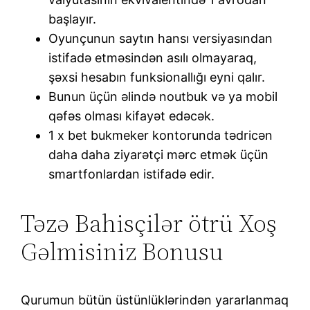
başlayır.
Oyunçunun saytın hansı versiyasından
istifadə etməsindən asılı olmayaraq,
şəxsi hesabın funksionallığı eyni qalır.
Bunun üçün əlində noutbuk və ya mobil
qəfəs olması kifayət edəcək.
1 x bet bukmeker kontorunda tədricən
daha daha ziyarətçi mərc etmək üçün
smartfonlardan istifadə edir.
Təzə Bahisçilər ötrü Xoş
Gəlmisiniz Bonusu
Qurumun bütün üstünlüklərindən yararlanmaq