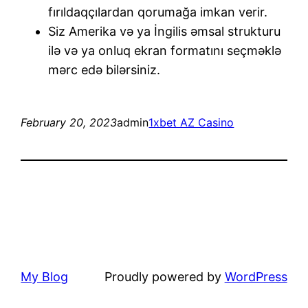
fırıldaqçılardan qorumağa imkan verir.
Siz Amerika və ya İngilis əmsal strukturu
ilə və ya onluq ekran formatını seçməklə
mərc edə bilərsiniz.
February 20, 2023
admin
1xbet AZ Casino
My Blog
Proudly powered by
WordPress