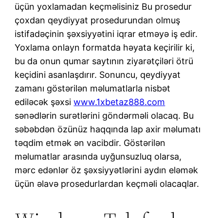
üçün yoxlamadan keçməlisiniz Bu prosedur
çoxdan qeydiyyat prosedurundan olmuş
istifadəçinin şəxsiyyətini iqrar etməyə iş edir.
Yoxlama onlayn formatda həyata keçirilir ki,
bu da onun qumar saytının ziyarətçiləri ötrü
keçidini asanlaşdırır. Sonuncu, qeydiyyat
zamanı göstərilən məlumatlarla nisbət
ediləcək şəxsi
www.1xbetaz888.com
sənədlərin surətlərini göndərməli olacaq. Bu
səbəbdən özünüz haqqında lap axir məlumatı
təqdim etmək ən vacibdir. Göstərilən
məlumatlar arasında uyğunsuzluq olarsa,
mərc edənlər öz şəxsiyyətlərini aydın eləmək
üçün əlavə prosedurlardan keçməli olacaqlar.