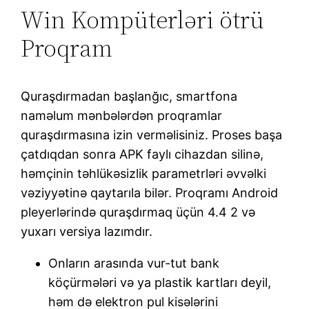
Win Kompüterləri ötrü
Proqram
Quraşdırmadan başlanğıc, smartfona
naməlum mənbələrdən proqramlar
quraşdırmasına izin verməlisiniz. Proses başa
çatdıqdan sonra APK faylı cihazdan silinə,
həmçinin təhlükəsizlik parametrləri əvvəlki
vəziyyətinə qaytarıla bilər. Proqramı Android
pleyerlərində quraşdırmaq üçün 4.4 2 və
yuxarı versiya lazımdır.
Onların arasında vur-tut bank
köçürmələri və ya plastik kartları deyil,
həm də elektron pul kisələrini