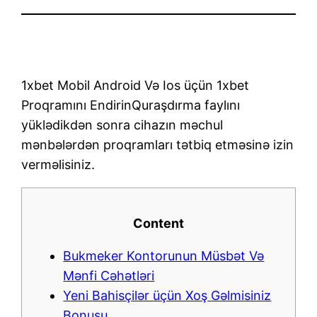
1xbet Mobil Android Və Ios üçün 1xbet
Proqramını Endirin
Quraşdırma faylını
yüklədikdən sonra cihazın məchul
mənbələrdən proqramları tətbiq etməsinə izin
verməlisiniz.
Content
Bukmeker Kontorunun Müsbət Və
Mənfi Cəhətləri
Yeni Bahisçilər üçün Xoş Gəlmisiniz
Bonusu