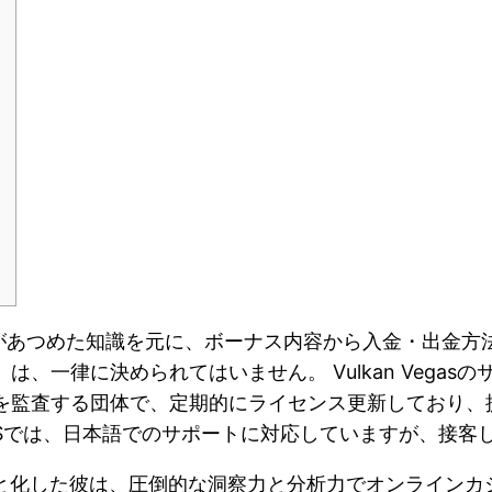
フがあつめた知識を元に、ボーナス内容から入金・出金方法まで
、一律に決められてはいません。 Vulkan Vegasの
性を監査する団体で、定期的にライセンス更新しており、
EGASでは、日本語でのサポートに対応していますが、接
と化した彼は、圧倒的な洞察力と分析力でオンラインカ