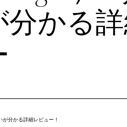
が分かる詳
ー
ぐに違いが分かる詳細レビュー！