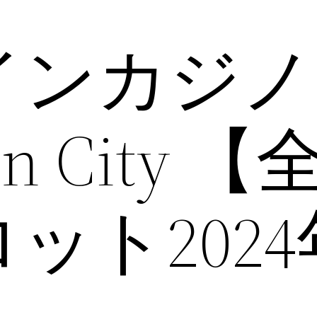
インカジノ
 Sin City
ット2024