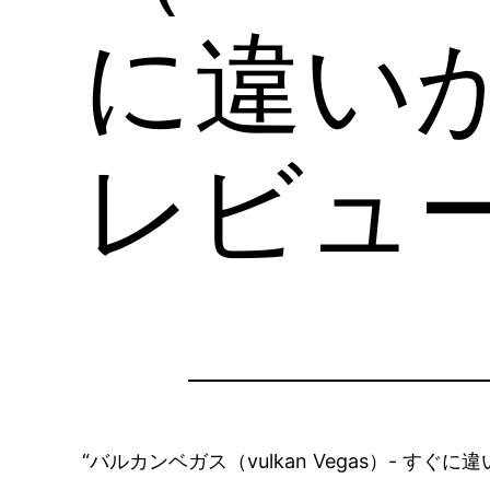
に違い
レビュ
“バルカンベガス（vulkan Vegas）- す