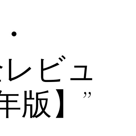
・
 【全レビュ
年版】”