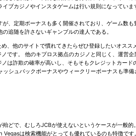
ライブカジノやインスタゲームは行い規則になっています
すが、定期ボーナスも多く開催されており、ゲーム数も
他の追随を許さないギャンブルの達人である。
、他のサイトで慣れてきたらぜひ登録したいオススメオンカ
ジノです。 他のキプロス拠点のカジノと同じく、運営企
カジノは詐欺の確率が高いし、そもそもクレジットカー
キャッシュバックボーナスやウィークリーボーナスも準備
カジノが殆どで、むしろJCBが使えないというケースが一般
an Vegasは検索機能がとっても優れているのも特徴で