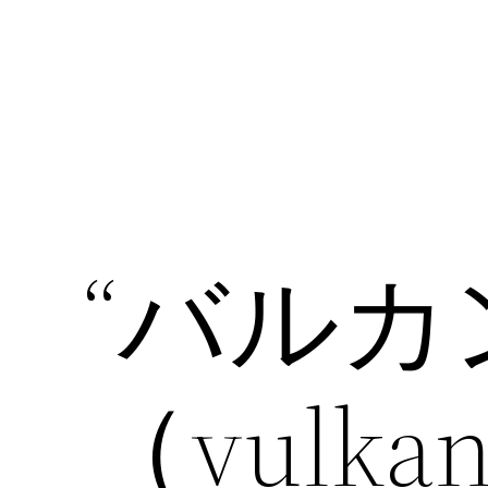
“バル
（vulka