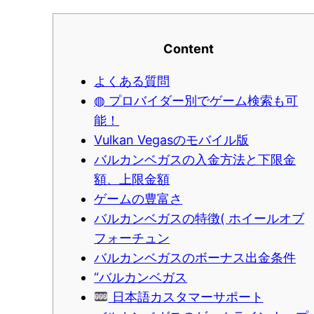
Content
よくある質問
◍ プロバイダー別でゲーム検索も可
能！
Vulkan Vegasのモバイル版
バルカンベガスの入金方法と下限金
額、上限金額
ゲームの豊富さ
バルカンベガスの特徴( ホイールオブ
フォーチュン
バルカンベガスのボーナス出金条件
“バルカンベガス
日本語カスタマーサポート