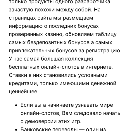
только продукты одного разработчика
зачастую похожи между собой. На
страницах сайта мы размещаем
информацию о последних бонусах
проверенных казино, обновляем таблицу
самых бездепозитных бонусов а самых
привлекательных бонусов за регистрацию.
У нас самая большая коллекция
бесплатных онлайн-слотов в интернете.
Ставки в них становились условными
кредитами, только имеющими денежной
ценнейшее.
Если вы а начинаете узнавать мире
онлайн-слотов, Вам следовало начать
с демоверсии этих игр.
Банковские переводы — один из