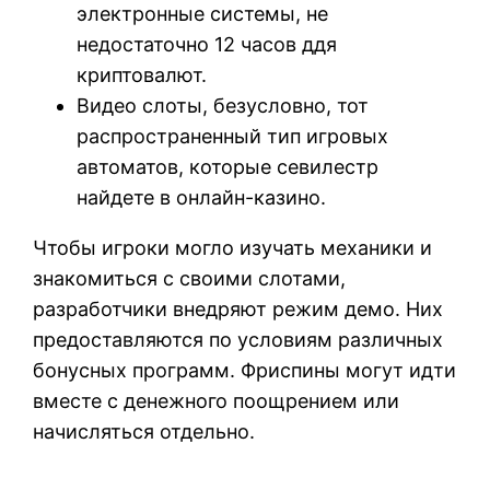
электронные системы, не
недостаточно 12 часов ддя
криптовалют.
Видео слоты, безусловно, тот
распространенный тип игровых
автоматов, которые севилестр
найдете в онлайн-казино.
Чтобы игроки могло изучать механики и
знакомиться с своими слотами,
разработчики внедряют режим демо. Них
предоставляются по условиям различных
бонусных программ. Фриспины могут идти
вместе с денежного поощрением или
начисляться отдельно.