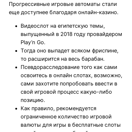
Прогрессивные игровые автоматы стали
еще доступнее благодаря онлайн-казино.
Видеослот на египетскую темы,
выпущенный в 2018 году провайдером
Play’n Go.
Тогда оно выпадет всяком фриспине,
то расширится на весь барабан.
Псевдорасследование того как сами
освоитесь в онлайн слотах, возможно,
сами захотите попробовать ввести в
свой игровой процесс какую-либо
позицию.
Как правило, рекомендуется
ограниченное количество игровой
валюты для игры в бесплатные слоты