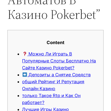
Казино Pokerbet”
Content
Можно Ли Играть В
Популярные Слоты Бесплатно На
Сайте Казино Pokerbet?
Депозиты а Снятие Средств
общий Рейтинг И Репутация
Онлайн Казино
только Такое Rtp и Как Он
работает?
Лучшие Игры Казино