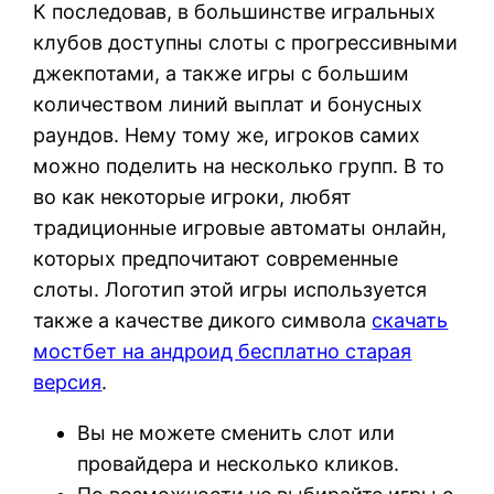
К последовав, в большинстве игральных
клубов доступны слоты с прогрессивными
джекпотами, а также игры с большим
количеством линий выплат и бонусных
раундов. Нему тому же, игроков самих
можно поделить на несколько групп. В то
во как некоторые игроки, любят
традиционные игровые автоматы онлайн,
которых предпочитают современные
слоты. Логотип этой игры используется
также а качестве дикого символа
скачать
мостбет на андроид бесплатно старая
версия
.
Вы не можете сменить слот или
провайдера и несколько кликов.