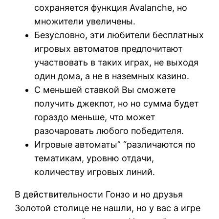
сохраняется функция Avalanche, но
множители увеличены.
Безусловно, эти любители бесплатных
игровых автоматов предпочитают
участвовать в таких играх, не выходя
один дома, а не в наземных казино.
С меньшей ставкой Вы сможете
получить джекпот, но но сумма будет
гораздо меньше, что может
разочаровать любого победителя.
Игровые автоматы” “различаются по
тематикам, уровню отдачи,
количеству игровых линий.
В действительности Гонзо и но друзья
Золотой столице не нашли, но у вас а игре