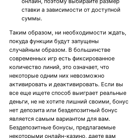
онлайн, поэтому выбирайте размер
ставки а зависимости от доступной
суммы.
Таким образом, ни необходимости ждать,
покуда функции будут запущены
случайным образом. В большинстве
современных игр есть фиксированное
количество линий, это означает, что
некоторые одним них невозможно
активировать и деактивировать. Если вы
все еще ищете способ выиграет реальные
деньги, не не хотите лишний своими, бонус
нет депозита или бездепозитный бонус
является самым вариантом для вам.
Бездепозитные бонусы, предлагаемые
некоторыми онлайн-казино, даете вам