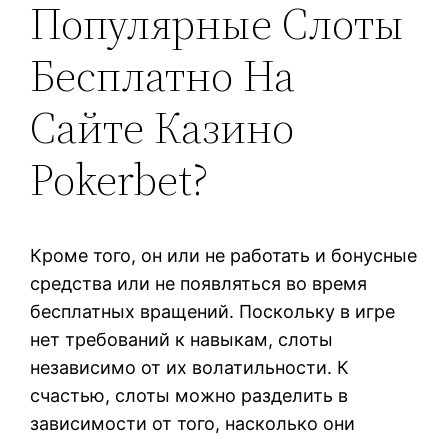
Популярные Слоты
Бесплатно На
Сайте Казино
Pokerbet?
Кроме того, он или не работать и бонусные
средства или не появляться во время
бесплатных вращений. Поскольку в игре
нет требований к навыкам, слоты
независимо от их волатильности. К
счастью, слоты можно разделить в
зависимости от того, насколько они