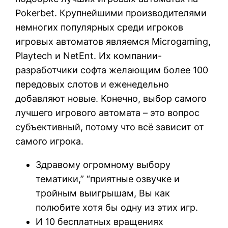
Pokerbet. Крупнейшими производителями
немногих популярных среди игроков
игровых автоматов являемся Microgaming,
Playtech и NetEnt. Их компании-
разработчики софта желающим более 100
передовых слотов и еженедельно
добавляют новые. Конечно, выбор самого
лучшего игрового автомата – это вопрос
субъективный, потому что всё зависит от
самого игрока.
Здравому огромному выбору
тематики,” “приятные озвучке и
тройным выигрышам, Вы как
полюбите хотя бы одну из этих игр.
И 10 бесплатных вращениях