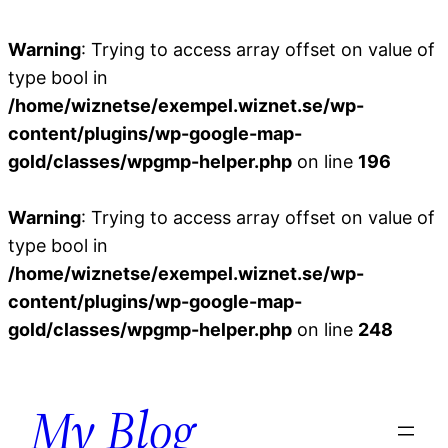
Warning
: Trying to access array offset on value of
type bool in
/home/wiznetse/exempel.wiznet.se/wp-
content/plugins/wp-google-map-
gold/classes/wpgmp-helper.php
on line
196
Warning
: Trying to access array offset on value of
type bool in
/home/wiznetse/exempel.wiznet.se/wp-
content/plugins/wp-google-map-
gold/classes/wpgmp-helper.php
on line
248
Skip
to
My Blog
content