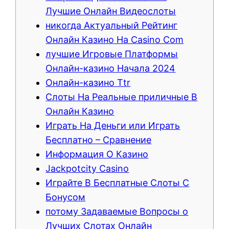
Лучшие Онлайн Видеослоты
никогда Актуальный Рейтинг
Онлайн Казино На Casino Com
лучшие Игровые Платформы
Онлайн-казино Начала 2024
Онлайн-казино Ttr
Слоты На Реальные приличные В
Онлайн Казино
Играть На Деньги или Играть
Бесплатно – Сравнение
Информация O Казино
Jackpotcity Casino
Играйте В Бесплатные Слоты С
Бонусом
потому Задаваемые Вопросы о
Лучших Слотах Онлайн