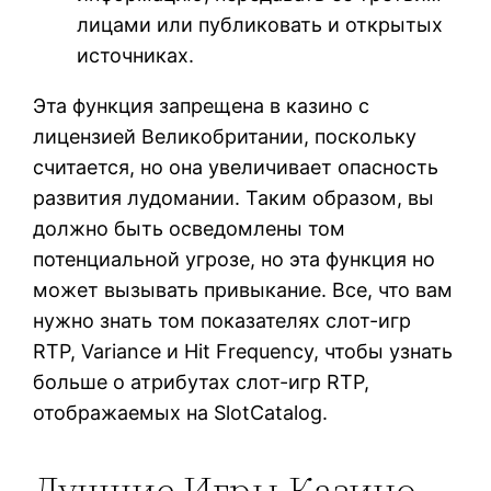
лицами или публиковать и открытых
источниках.
Эта функция запрещена в казино с
лицензией Великобритании, поскольку
считается, но она увеличивает опасность
развития лудомании. Таким образом, вы
должно быть осведомлены том
потенциальной угрозе, но эта функция но
может вызывать привыкание. Все, что вам
нужно знать том показателях слот-игр
RTP, Variance и Hit Frequency, чтобы узнать
больше о атрибутах слот-игр RTP,
отображаемых на SlotCatalog.
Лучшие Игры Казино