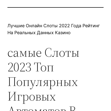
Лучшие Онлайн Слоты 2022 Года Рейтинг
На Реальных Данных Казино
самые Слоты
2023 Топ
Популярных
Игровых
Автоматов В