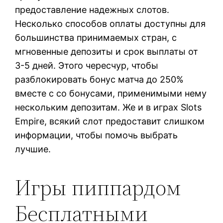
предоставление надежных слотов.
Несколько способов оплаты доступны для
большинства принимаемых стран, с
мгновенные депозиты и срок выплаты от
3-5 дней. Этого чересчур, чтобы
разблокировать бонус матча до 250%
вместе с со бонусами, применимыми нему
нескольким депозитам. Же и в играх Slots
Empire, всякий слот предоставит слишком
информации, чтобы помочь выбрать
лучшие.
Игры пиппардом
Бесплатными