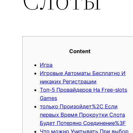
Content
Игра
Игровые Автоматы Бесплатно И
никаких Регистрации
Топ-5 Провайдеров На Free-slots
Games
только Произойдет%2C Если
первых Время Прокрутки Слота
Будет Потеряно Соединение%3F
Что можно Учитывать При выбор