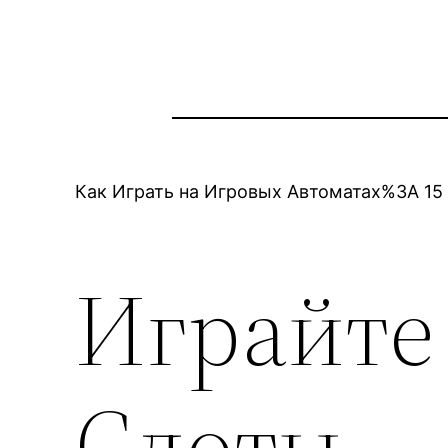
Как Играть на Игровых Автоматах%3A 15
Играйте
Слоты