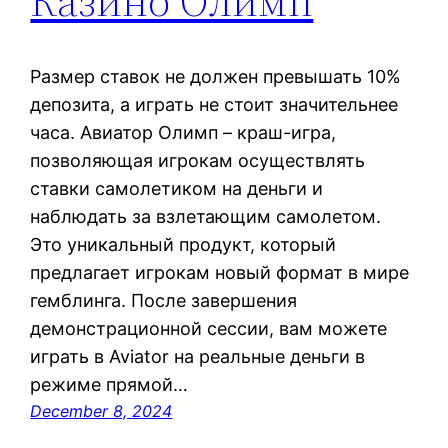
Казино Олимп
Размер ставок не должен превышать 10%
депозита, а играть не стоит значительнее
часа. Авиатор Олимп – краш-игра,
позволяющая игрокам осуществлять
ставки самолетиком на деньги и
наблюдать за взлетающим самолетом.
Это уникальный продукт, который
предлагает игрокам новый формат в мире
гемблинга. После завершения
демонстрационной сессии, вам можете
играть в Aviator на реальные деньги в
режиме прямой…
December 8, 2024