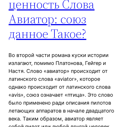
ценность Слова
Авиатор: союз
данное Такое?
Во второй части романа куски истории
излагают, помимо Платонова, Гейгер и
Настя. Слово «авиатор» происходит от
латинского слова «aviator», которое
однако происходит от латинского слова
«avis», союз означает «птица». Это слово
было применено ради описания пилотов
летающих аппаратов в начале двадцатого
века. Таким образом, авиатор являет
собой пилот или любой другой человек,