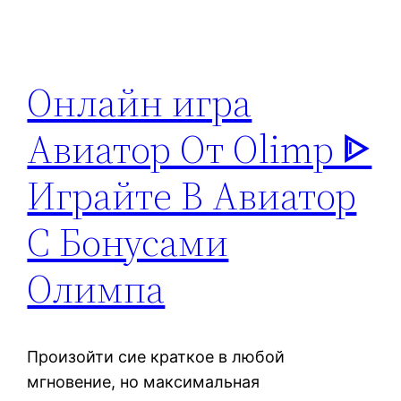
Онлайн игра
Авиатор От Olimp ᐈ
Играйте В Авиатор
С Бонусами
Олимпа
Произойти сие краткое в любой
мгновение, но максимальная