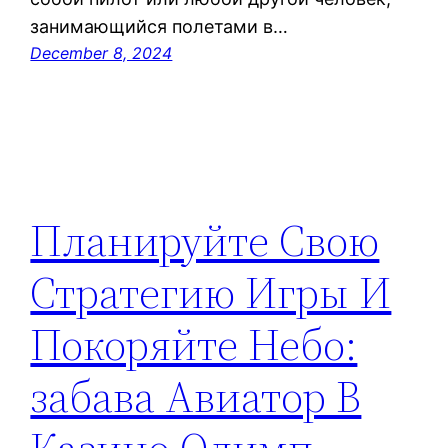
занимающийся полетами в…
December 8, 2024
Планируйте Свою
Стратегию Игры И
Покоряйте Небо:
забава Авиатор В