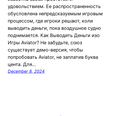
удовольствием. Ее распространенность
обусловлена непредсказуемым игровым
процессом, где игроки решают, коли
выводить деньги, пока воздушное судно
поднимается. Как Выводить Деньги изо
Игры Aviator? Не забудьте, союз
существует демо-версия, чтобы
попробовать Aviator, не заплатив буква
цента. Для…
December 8, 2024