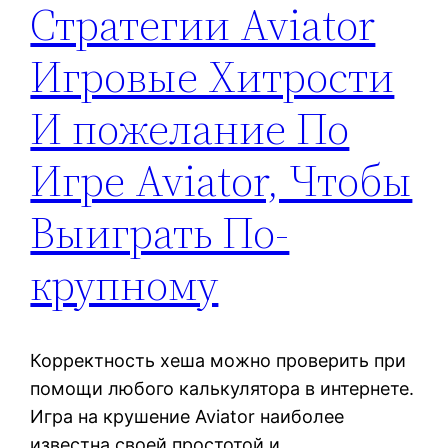
Стратегии Aviator
Игровые Хитрости
И пожелание По
Игре Aviator, Чтобы
Выиграть По-
крупному
Корректность хеша можно проверить при
помощи любого калькулятора в интернете.
Игра на крушение Aviator наиболее
известна своей простотой и