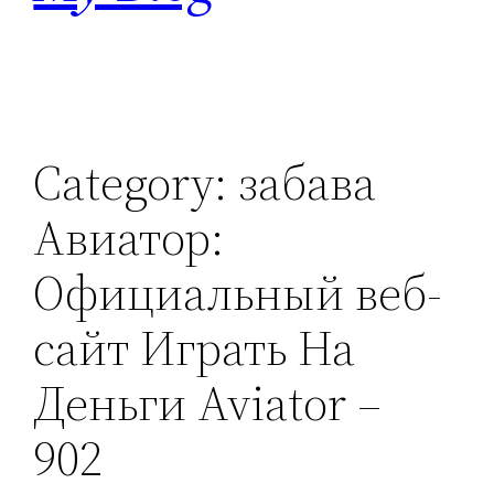
Category:
забава
Авиатор:
Официальный веб-
сайт Играть На
Деньги Aviator –
902